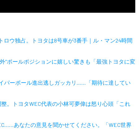
ロウ独占。トヨタは8号車が3番手｜ル・マン24時間
想外”ポールポジションに嬉しい驚きも「最強トヨタに変
ハイパーポール進出逃しガッカリ……「期待に達してい
調整。トヨタWEC代表の小林可夢偉は怒り心頭「これ
C……あなたの意見を聞かせてください。「WEC世界