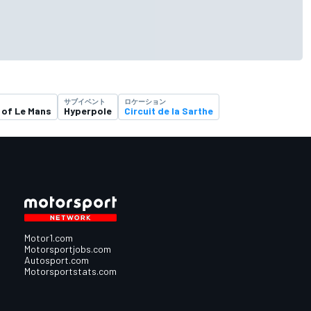
サブイベント
ロケーション
 of Le Mans
Hyperpole
Circuit de la Sarthe
Motor1.com
Motorsportjobs.com
Autosport.com
Motorsportstats.com