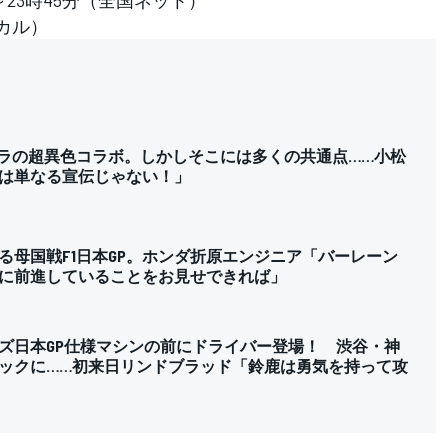
～23時45分（全国ネット）
カル）
ジラの超異色コラボ。しかしそこには多くの共通点……小松
は単なる宣伝じゃない！」
る母国戦F1日本GP。ホンダ折原エンジニア「バーレーン
に前進していることをお見せできれば」
ズ日本GP仕様マシンの前にドライバー登場！ 渋谷・神
ックに……初来日リンドブラッド「鈴鹿は勇気を持って攻