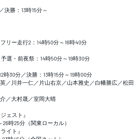
／決勝：13時15分～
／フリー走行2：14時50分～16時40分
／予選・前夜祭：14時50分～19時30分
時30分／決勝：13時15分～19時00分
英／川井一仁／片山右京／山本雅史／白幡勝広／松田
介／大村晟／室岡大晴
ダイジェスト』
～26時25分（関東ローカル）
ハイライト』