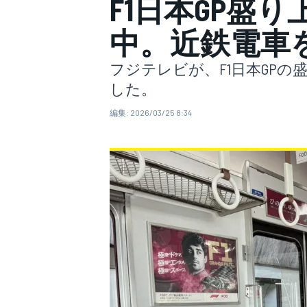
F1日本GP盛
中。近鉄電車
スーパーフォーミュラ
フジテレビが、F1日本GP
した。
編集:
2026/03/25 8:34
スーパーGT