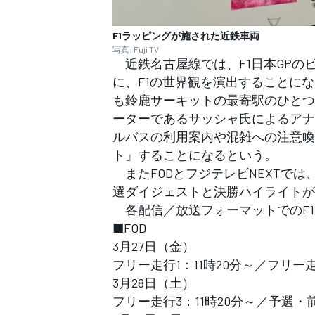
F1ラッピングが施された近鉄車両
写真: Fuji TV
近鉄名古屋線では、F1日本GPの
に、F1の世界観を演出することに
も鈴鹿サーキットの最寄駅のひとつ
ーターであるサッシャ氏によるアナ
ルバスの利用案内や混雑への注意喚
ト」することになるという。
またFODとフジテレビNEXTでは
選ダイジェストと決勝ハイライトが
各配信／放送フォーマットでのF1
■FOD
3月27日（金）
フリー走行1：11時20分～／フリー走
3月28日（土）
フリー走行3：11時20分～／予選・前
すべてのカテゴリー