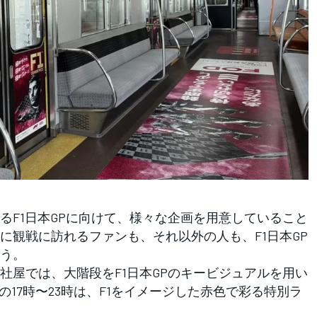
F1日本GPに向けて、様々な企画を用意していること
に観戦に訪れるファンも、それ以外の人も、F1日本GP
う。
屋では、大階段をF1日本GPのキービジュアルを用い
の17時〜23時は、F1をイメージした赤色で彩る特別ラ