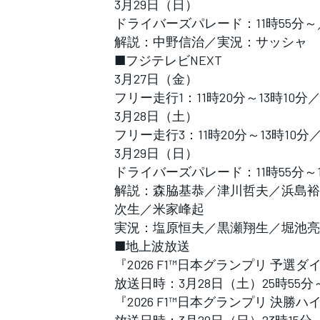
3月29日（日）
ドライバーズパレード：11時55分～
解説：中野信治／実況：サッシャ
■フジテレビNEXT
3月27日（金）
フリー走行1：11時20分～13時10分
3月28日（土）
フリー走行3：11時20分～13時10分
3月29日（日）
ドライバーズパレード：11時55分～12
解説：森脇基恭／津川哲夫／浜島裕
次生／米家峰起
実況：塩原恒夫／黒瀬翔生／堀池亮
■地上波放送
『2026 F1™日本グランプリ 予選
放送日時：3月28日（土）25時55分
『2026 F1™日本グランプリ 決勝