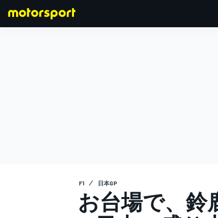
F1
MOTOGP
F1
日本GP
お台場で、鈴