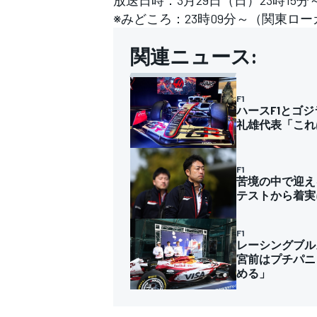
放送日時：3月29日（日）23時15分
※みどころ：23時09分～（関東ロー
関連ニュース:
F1
ハースF1とゴ
礼雄代表「これ
F1
苦境の中で迎え
テストから着実
F1
レーシングブル
宮前はプチパニ
める」