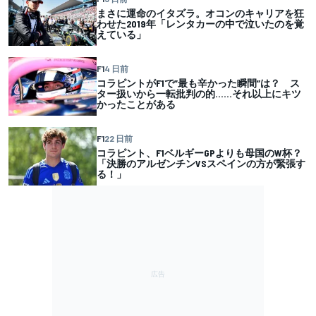
まさに運命のイタズラ。オコンのキャリアを狂
わせた2019年「レンタカーの中で泣いたのを覚
えている」
F1
4 日前
コラピントがF1で”最も辛かった瞬間”は？ ス
ター扱いから一転批判の的……それ以上にキツ
かったことがある
F1
22 日前
コラピント、F1ベルギーGPよりも母国のW杯？
「決勝のアルゼンチンVSスペインの方が緊張す
る！」