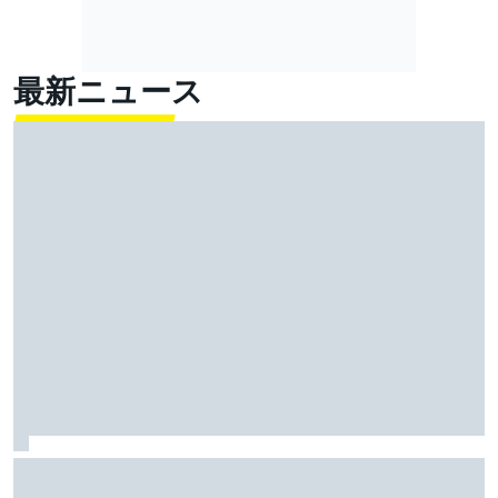
最新ニュース
優勝争いに影響与え、波紋を呼んだセーフティカー。
運用は規則通り……一方で“モヤモヤ”解消のため改善を