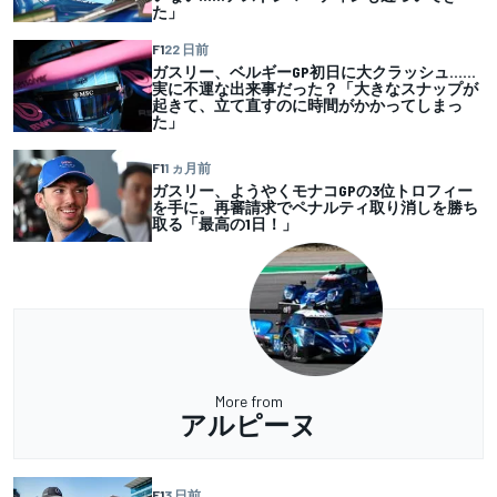
た」
F1
22 日前
ガスリー、ベルギーGP初日に大クラッシュ……
実に不運な出来事だった？「大きなスナップが
起きて、立て直すのに時間がかかってしまっ
た」
F1
1 ヵ月前
ガスリー、ようやくモナコGPの3位トロフィー
を手に。再審請求でペナルティ取り消しを勝ち
取る「最高の1日！」
More from
アルピーヌ
F1
3 日前