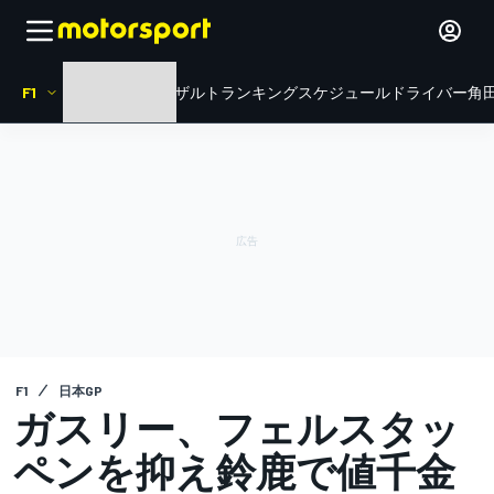
F1
HOME
ニュース
リザルト
ランキング
スケジュール
ドライバー
角田
F1
日本GP
ガスリー、フェルスタッ
ペンを抑え鈴鹿で値千金