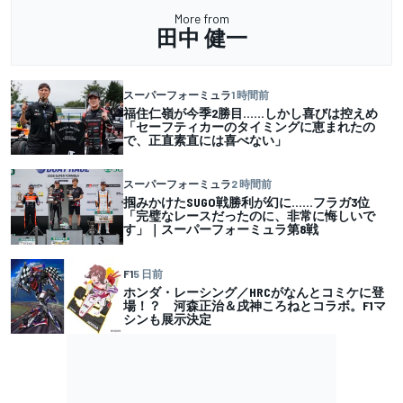
More from
田中 健一
スーパーフォーミュラ
1 時間前
福住仁嶺が今季2勝目……しかし喜びは控えめ
「セーフティカーのタイミングに恵まれたの
で、正直素直には喜べない」
スーパーフォーミュラ
2 時間前
掴みかけたSUGO戦勝利が幻に……フラガ3位
「完璧なレースだったのに、非常に悔しいで
す」｜スーパーフォーミュラ第8戦
F1
5 日前
ホンダ・レーシング／HRCがなんとコミケに登
場！？ 河森正治＆戌神ころねとコラボ。F1マ
シンも展示決定