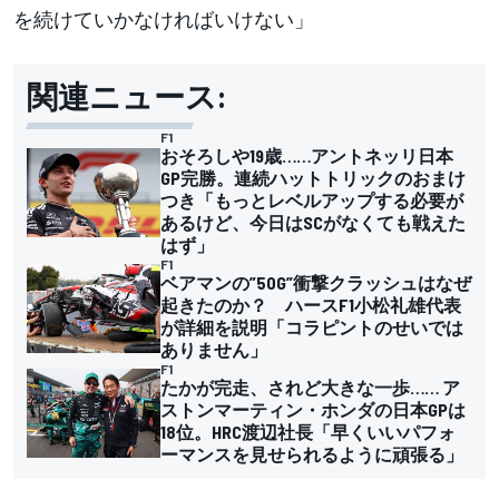
を続けていかなければいけない」
関連ニュース:
F1
おそろしや19歳……アントネッリ日本
GP完勝。連続ハットトリックのおまけ
つき「もっとレベルアップする必要が
あるけど、今日はSCがなくても戦えた
はず」
F1
ベアマンの”50G”衝撃クラッシュはなぜ
起きたのか？ ハースF1小松礼雄代表
が詳細を説明「コラピントのせいでは
ありません」
F1
たかが完走、されど大きな一歩…… ア
ストンマーティン・ホンダの日本GPは
18位。HRC渡辺社長「早くいいパフォ
ーマンスを見せられるように頑張る」