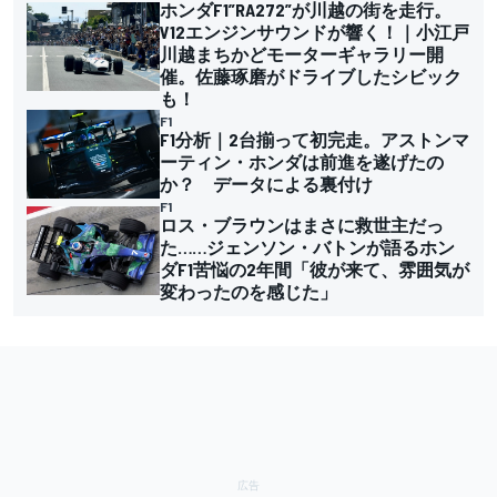
ホンダF1”RA272”が川越の街を走行。
V12エンジンサウンドが響く！｜小江戸
川越まちかどモーターギャラリー開
催。佐藤琢磨がドライブしたシビック
も！
F1
F1分析｜2台揃って初完走。アストンマ
ーティン・ホンダは前進を遂げたの
か？ データによる裏付け
F1
ロス・ブラウンはまさに救世主だっ
た……ジェンソン・バトンが語るホン
ダF1苦悩の2年間「彼が来て、雰囲気が
変わったのを感じた」