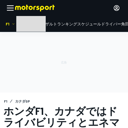
F1
HOME
ニュース
リザルト
ランキング
スケジュール
ドライバー
角田
F1
カナダGP
ホンダF1、カナダではド
ライバビリティとエネマ