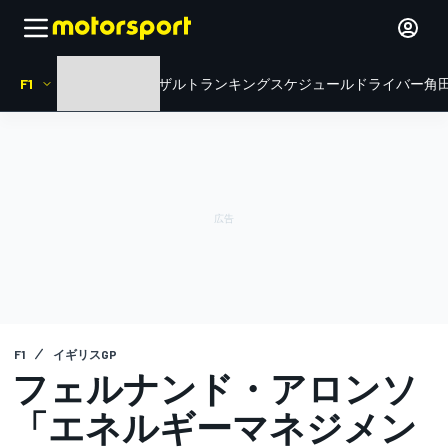
F1
HOME
ニュース
リザルト
ランキング
スケジュール
ドライバー
角田
F1
イギリスGP
フェルナンド・アロンソ
「エネルギーマネジメン