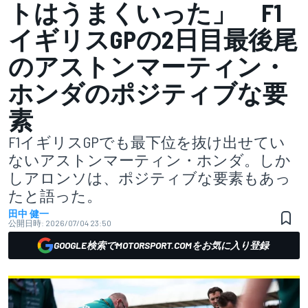
トはうまくいった」 F1
イギリスGPの2日目最後尾
のアストンマーティン・
ホンダのポジティブな要
素
F1イギリスGPでも最下位を抜け出せてい
ないアストンマーティン・ホンダ。しか
しアロンソは、ポジティブな要素もあっ
たと語った。
田中 健一
公開日時:
2026/07/04 23:50
GOOGLE検索でMOTORSPORT.COMをお気に入り登録