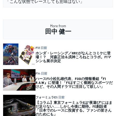
「こんな状態でレースしても意味はない」
More from
田中 健一
F1
3 日前
ホンダ・レーシング／HRCがなんとコミケに登
場！？ 河森正治＆戌神ころねとコラボ。F1マ
シンも展示決定
F1
4 日前
ハースF1小松礼雄代表、FODの情報番組『F1
R.A.W』に登場！「F1はすごく複雑なスポーツだ
けど、その人間ドラマに注目して欲しい」
フォーミュラE
5 日前
【コラム】東京フォーミュラEは”夜遊び”にはま
だ足りない……しかし今後に期待。FE創設者
「日本でのレースに投資する。ファンの皆さん
のためにも」