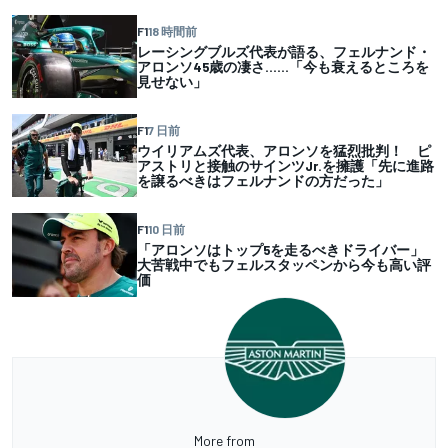
F1
18 時間前
レーシングブルズ代表が語る、フェルナンド・
アロンソ45歳の凄さ……「今も衰えるところを
見せない」
F1
7 日前
ウイリアムズ代表、アロンソを猛烈批判！ ピ
アストリと接触のサインツJr.を擁護「先に進路
を譲るべきはフェルナンドの方だった」
F1
10 日前
「アロンソはトップ5を走るべきドライバー」
大苦戦中でもフェルスタッペンから今も高い評
価
More from