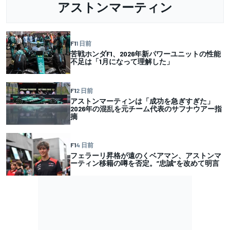
アストンマーティン
F1
1 日前
苦戦ホンダF1、2026年新パワーユニットの性能
不足は「1月になって理解した」
F1
2 日前
アストンマーティンは「成功を急ぎすぎた」
2026年の混乱を元チーム代表のサフナウアー指
摘
F1
4 日前
フェラーリ昇格が遠のくベアマン、アストンマ
ーティン移籍の噂を否定。”忠誠”を改めて明言