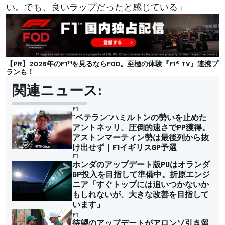
い。でも、良いラップだったと感じている」
【PR】2026年のF1™︎を見るならFOD。至極の体験『F1® TV』連携プ
ランも！
関連ニュース:
F1
”ベテラン”ハミルトンの勢いを止めた
アントネッリ、圧倒的速さでPP獲得。
アストンマーティン勢は最後列から抜
け出せず｜F1イギリスGP予選
F1
ホンダのアップデート版PUはオランダ
GP投入を目指して準備中。折原エンジ
ニア「すぐトップには追いつかないか
もしれないが、大きな改善を目指して
います」
F1
待望のアップデートがアロンソ引き留