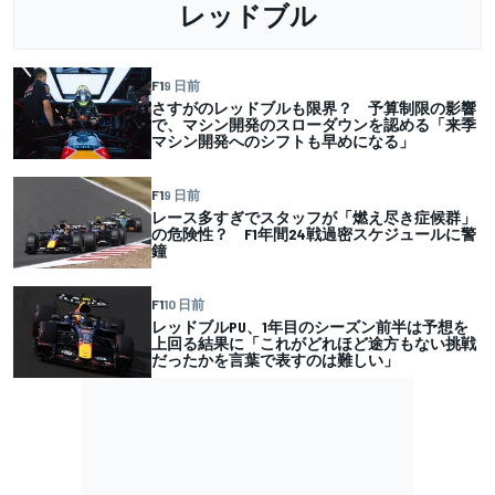
レッドブル
F1
9 日前
さすがのレッドブルも限界？ 予算制限の影響
で、マシン開発のスローダウンを認める「来季
マシン開発へのシフトも早めになる」
F1
9 日前
レース多すぎでスタッフが「燃え尽き症候群」
の危険性？ F1年間24戦過密スケジュールに警
鐘
F1
10 日前
レッドブルPU、1年目のシーズン前半は予想を
上回る結果に「これがどれほど途方もない挑戦
だったかを言葉で表すのは難しい」