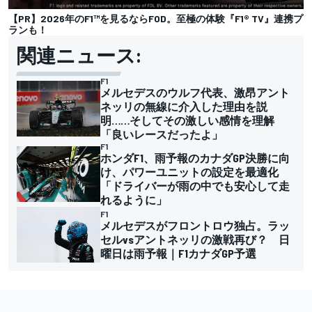
【PR】2026年のF1™を見るならFOD。至極の体験『F1® TV』連携プ
ランも！
関連ニュース:
F1
メルセデスのウルフ代表、激昂アント
ネッリの無線に介入した理由を説
明……そしてその激しい感情を理解
「良いレースだったよ」
F1
ホンダF1、雨予報のカナダGP決勝に向
け、パワーユニットの設定を最適化
「ドライバーが雨の中でも安心して走
れるように」
F1
メルセデスがフロントロウ独占。ラッ
セルvsアントネッリの激戦再び？ 日
曜日は雨予報｜F1カナダGP予選