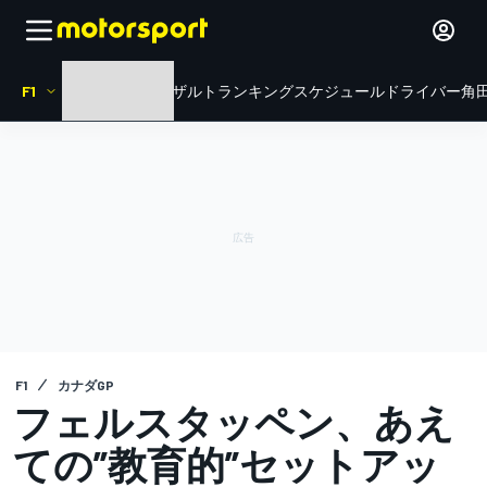
F1
HOME
ニュース
リザルト
ランキング
スケジュール
ドライバー
角田
F1
カナダGP
フェルスタッペン、あえ
ての”教育的”セットアッ