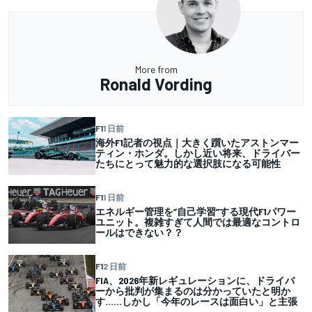
More from
Ronald Vording
F1
1 日前
海外F1記者の視点｜大きく躓いたアストンマー
ティン・ホンダ。しかし近い将来、ドライバー
たちにとって魅力的な選択肢になる可能性
F1
1 日前
エネルギー管理を”自己学習”する現代F1パワー
ユニット。複雑すぎて人間では最適なコントロ
ールはできない？？
F1
2 日前
FIA、2026年新レギュレーションに、ドライバ
ーから批判が集まるのは分かっていたと明か
す……しかし「今年のレースは面白い」と主張