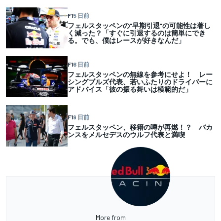
F1
5 日前
フェルスタッペンの”早期引退”の可能性は著し
く減った？「すぐに引退するのは簡単にでき
る。でも、僕はレースが好きなんだ」
F1
6 日前
フェルスタッペンの無線を参考にせよ！ レー
シングブルズ代表、若いふたりのドライバーに
アドバイス「彼の振る舞いは模範的だ」
F1
9 日前
フェルスタッペン、移籍の噂が再燃！？ バカ
ンスをメルセデスのウルフ代表と満喫
More from