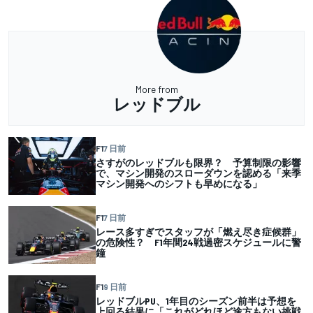
More from
レッドブル
F1
7 日前
さすがのレッドブルも限界？ 予算制限の影響
で、マシン開発のスローダウンを認める「来季
マシン開発へのシフトも早めになる」
F1
7 日前
レース多すぎでスタッフが「燃え尽き症候群」
の危険性？ F1年間24戦過密スケジュールに警
鐘
F1
9 日前
レッドブルPU、1年目のシーズン前半は予想を
上回る結果に「これがどれほど途方もない挑戦