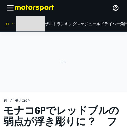
F1
HOME
ニュース
リザルト
ランキング
スケジュール
ドライバー
角田
F1
モナコGP
モナコGPでレッドブルの
弱点が浮き彫りに？ フ