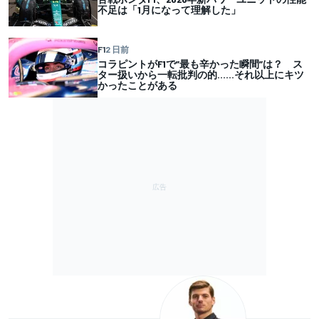
不足は「1月になって理解した」
F1
2 日前
コラピントがF1で”最も辛かった瞬間”は？ ス
ター扱いから一転批判の的……それ以上にキツ
かったことがある