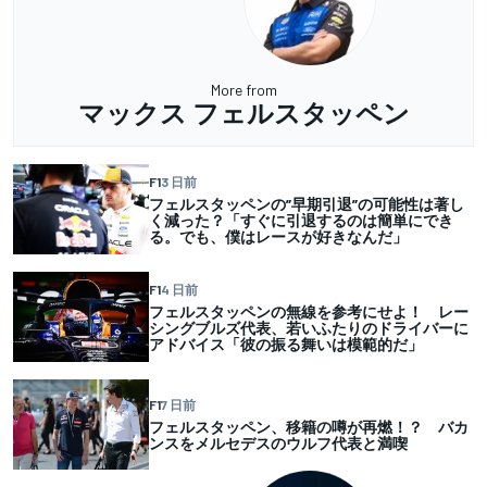
More from
マックス フェルスタッペン
F1
3 日前
フェルスタッペンの”早期引退”の可能性は著し
く減った？「すぐに引退するのは簡単にでき
る。でも、僕はレースが好きなんだ」
F1
4 日前
フェルスタッペンの無線を参考にせよ！ レー
シングブルズ代表、若いふたりのドライバーに
アドバイス「彼の振る舞いは模範的だ」
F1
7 日前
フェルスタッペン、移籍の噂が再燃！？ バカ
ンスをメルセデスのウルフ代表と満喫