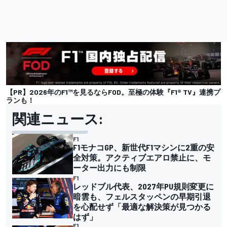
【PR】2026年のF1™を見るならFOD。至極の体験『F1® TV』連携プ
ランも！
関連ニュース:
F1
F1モナコGP、新世代F1マシンに2重の安
全対策。アクティブエアロ禁止に、モ
ーター出力にも制限
F1
レッドブル代表、2027年PU規則変更に
暗雲も、フェルスタッペンの早期引退
を心配せず「最適な解決策が見つかる
はず」
F1