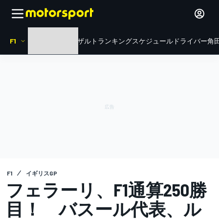
F1
HOME
ニュース
リザルト
ランキング
スケジュール
ドライバー
角田
F1
イギリスGP
フェラーリ、F1通算250勝
目！ バスール代表、ル