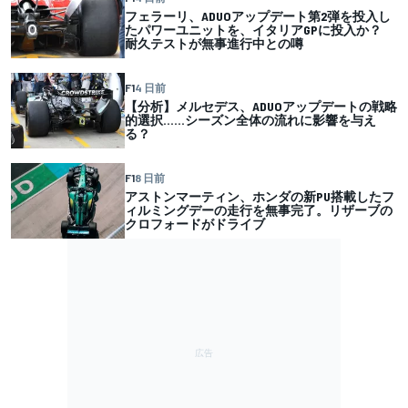
フェラーリ、ADUOアップデート第2弾を投入し
たパワーユニットを、イタリアGPに投入か？
耐久テストが無事進行中との噂
F1
4 日前
【分析】メルセデス、ADUOアップデートの戦略
的選択……シーズン全体の流れに影響を与え
る？
F1
8 日前
アストンマーティン、ホンダの新PU搭載したフ
ィルミングデーの走行を無事完了。リザーブの
クロフォードがドライブ