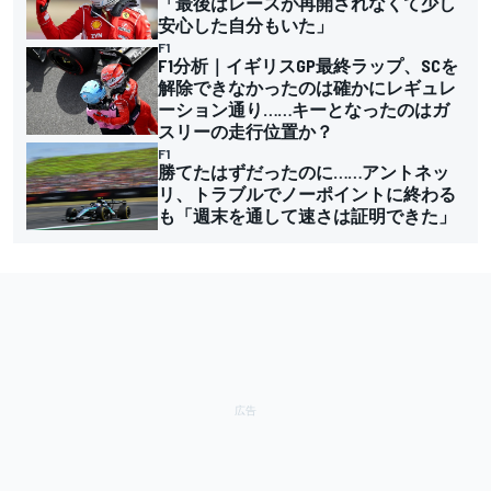
「最後はレースが再開されなくて少し
安心した自分もいた」
F1
F1分析｜イギリスGP最終ラップ、SCを
解除できなかったのは確かにレギュレ
ーション通り……キーとなったのはガ
スリーの走行位置か？
F1
勝てたはずだったのに……アントネッ
リ、トラブルでノーポイントに終わる
も「週末を通して速さは証明できた」