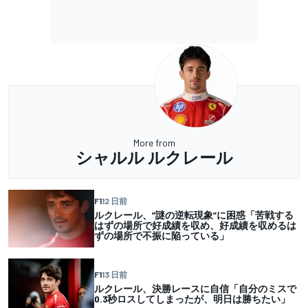
More from
シャルル ルクレール
F1
12 日前
ルクレール、”謎の逆転現象”に困惑「苦戦する
はずの場所で好成績を収め、好成績を収めるは
ずの場所で不振に陥っている」
F1
13 日前
ルクレール、決勝レースに自信「自分のミスで
0.3秒ロスしてしまったが、明日は勝ちたい」