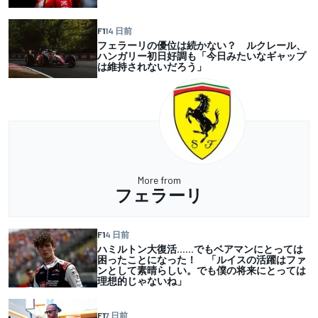
F1
14 日前
フェラーリの優位は続かない？ ルクレール、
ハンガリー初日好調も「今日みたいなギャップ
は維持されないだろう」
More from
フェラーリ
F1
4 日前
ハミルトン大復活……でもベアマンにとっては
困ったことになった！ 「ルイスの活躍はファ
ンとして素晴らしい。でも僕の将来にとっては
理想的じゃないね」
F1
7 日前