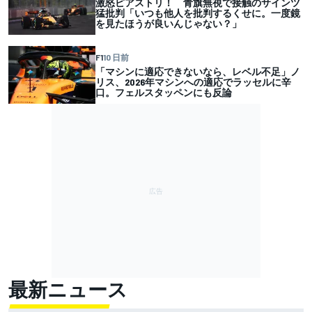
激怒ピアストリ！ 青旗無視で接触のサインツ
猛批判「いつも他人を批判するくせに。一度鏡
を見たほうが良いんじゃない？」
F1
10 日前
「マシンに適応できないなら、レベル不足」ノ
リス、2026年マシンへの適応でラッセルに辛
口。フェルスタッペンにも反論
最新ニュース