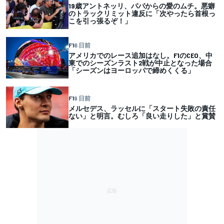
19歳アントネッリ、パパからの愛のムチ。悪癖
のトラックリミット違反に「次やったら首根っ
こを引っ張るぞ！」
F1
6 日前
アメリカでのレース追加はなし。F1のCEO、中
東でのシーズンラスト2戦が中止となった場合
「シーズンはヨーロッパで締めくくる」
F1
9 日前
メルセデス、ラッセルに「スタート失敗の責任
ない」と明言。むしろ「良い走りした」と賞賛