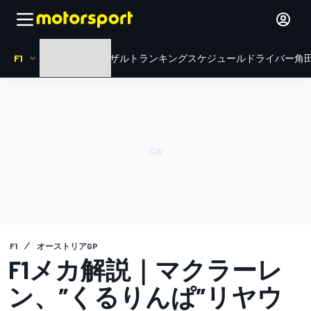
F1
HOME
ニュース
リザルト
ランキング
スケジュール
ドライバー
角田
F1
オーストリアGP
F1メカ解説｜マクラーレ
ン、”くるりんぱ”リヤウ