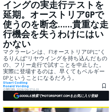
イングの実走行テストを
延期。オーストリアGPで
使うのを断念……貴重な走
行機会を失うわけにはい
かない
マクラーレンは、F1オーストリアGPに”く
るりんぱ”リヤウイングを持ち込んだもの
の、フリー走行で試すことを中止した。
実際に登場するのは、早くてもベルギー
GPということになるだろう。
Stuart Codling
Ronald Vording
公開日時:
2026/06/27 0:01
GOOGLE検索でMOTORSPORT.COMをお気に入り登録