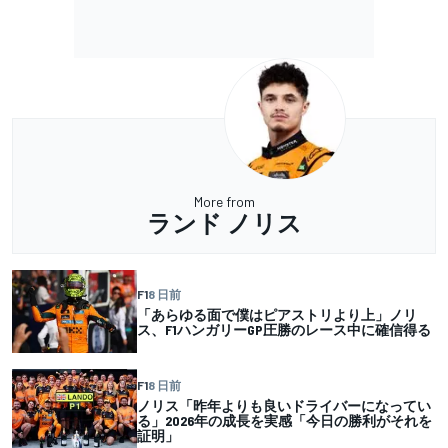
More from
ランド ノリス
F1
8 日前
「あらゆる面で僕はピアストリより上」ノリ
ス、F1ハンガリーGP圧勝のレース中に確信得る
F1
8 日前
ノリス「昨年よりも良いドライバーになってい
る」2026年の成長を実感「今日の勝利がそれを
証明」