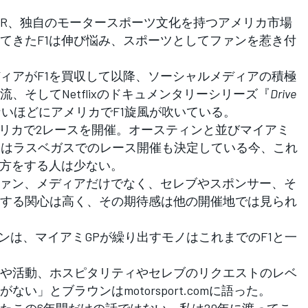
AR、独自のモータースポーツ文化を持つアメリカ市場
てきたF1は伸び悩み、スポーツとしてファンを惹き付
アがF1を買収して以降、ソーシャルメディアの積極
、そしてNetflixのドキュメンタリーシリーズ『
Drive
いほどにアメリカでF1旋風が吹いている。
メリカで2レースを開催。オースティンと並びマイアミ
年にはラスベガスでのレース開催も決定している今、これ
見方をする人は少ない。
ァン、メディアだけでなく、セレブやスポンサー、そ
する関心は高く、その期待感は他の開催地では見られ
ンは、マイアミGPが繰り出すモノはこれまでのF1と一
や活動、ホスピタリティやセレブのリクエストのレベ
」とブラウンはmotorsport.comに語った。
たこの6年間だけの話ではない。私は20年に渡ってこ