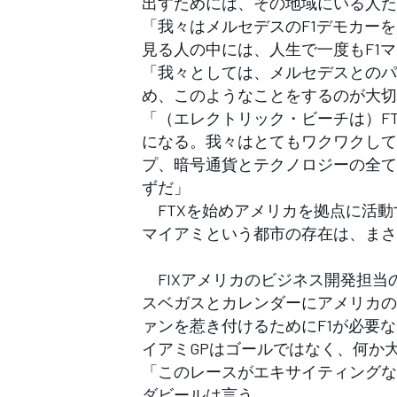
出すためには、その地域にいる人た
「我々はメルセデスのF1デモカー
見る人の中には、人生で一度もF1
「我々としては、メルセデスとのパ
め、このようなことをするのが大切
「（エレクトリック・ビーチは）F
になる。我々はとてもワクワクして
プ、暗号通貨とテクノロジーの全て
ずだ」
FTXを始めアメリカを拠点に活動
マイアミという都市の存在は、まさ
FIXアメリカのビジネス開発担当
スベガスとカレンダーにアメリカの
ァンを惹き付けるためにF1が必要
イアミGPはゴールではなく、何か
「このレースがエキサイティングな
ダビールは言う。