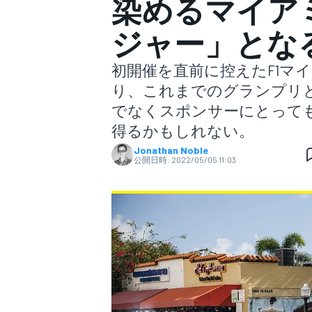
染めるマイア
ジャー」とな
スーパーフォーミュラ
初開催を直前に控えたF1マイ
り、これまでのグランプリ
でなくスポンサーにとっても
得るかもしれない。
Jonathan Noble
公開日時:
2022/05/05 11:03
スーパーGT