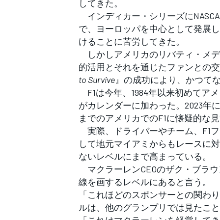
してきた。
フォーミュラE
インディカー・シリーズにNASC
で、ヨーロッパを中心として発展し
けることに苦労してきた。
しかしアメリカのリバティ・メディ
的活用とそれを通じたファンとの交流
to Survive
』の成功により、かつてな
F1は今年、1984年以来初めてア
がカレンダーに加わった。2023
までのアメリカでのF1に懐疑的な
実際、ドライバーやチーム、F1フ
して地元マイアミからもレースに対
ないレベルにまで高まっている。
マクラーレンCEOのザク・ブラウ
線を画するレベルにあると言う。
「これほどのスポンサーとの関わり
ルは、他のグランプリでは見たことがない
「これはマクラーレンを経営してき