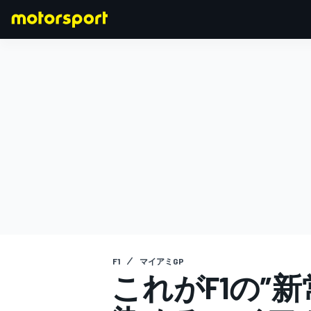
F1
MOTOGP
F1
マイアミGP
これがF1の”