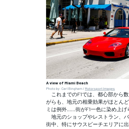
A view of Miami Beach
Photo by: Carl Bingham /
Motorsport Images
これまでのF1では、都心部から数
がらも、地元の相乗効果がほとんど
ミは例外……街がF1一色に染め上げ
地元のショップやレストラン、バー
街中、特にサウスビーチエリアに出