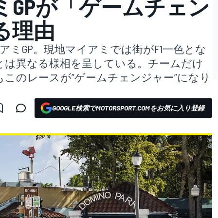
ミGPが「ゲームチェン
る理由
アミGP。現地マイアミでは街がF1一色とな
とは異なる様相を呈している。チームだけ
このレースが”ゲームチェンジャー”になり
GOOGLE検索でMOTORSPORT.COMをお気に入り登録