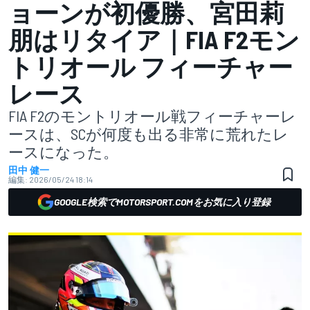
ョーンが初優勝、宮田莉
朋はリタイア｜FIA F2モン
トリオール フィーチャー
レース
FIA F2のモントリオール戦フィーチャーレ
ースは、SCが何度も出る非常に荒れたレ
ースになった。
田中 健一
編集:
2026/05/24 18:14
GOOGLE検索でMOTORSPORT.COMをお気に入り登録