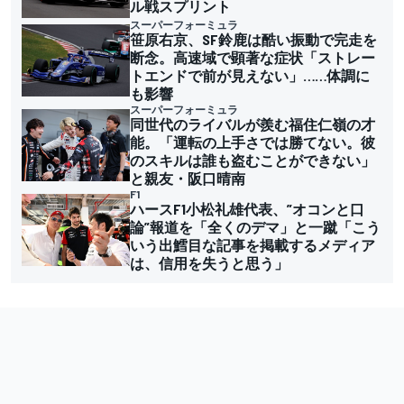
ル戦スプリント
スーパーフォーミュラ
笹原右京、SF鈴鹿は酷い振動で完走を
断念。高速域で顕著な症状「ストレー
トエンドで前が見えない」……体調に
も影響
スーパーフォーミュラ
同世代のライバルが羨む福住仁嶺の才
能。「運転の上手さでは勝てない。彼
のスキルは誰も盗むことができない」
と親友・阪口晴南
F1
ハースF1小松礼雄代表、”オコンと口
論”報道を「全くのデマ」と一蹴「こう
いう出鱈目な記事を掲載するメディア
は、信用を失うと思う」