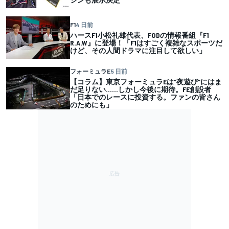
F1
4 日前
ハースF1小松礼雄代表、FODの情報番組『F1
R.A.W』に登場！「F1はすごく複雑なスポーツだ
けど、その人間ドラマに注目して欲しい」
フォーミュラE
5 日前
【コラム】東京フォーミュラEは”夜遊び”にはま
だ足りない……しかし今後に期待。FE創設者
「日本でのレースに投資する。ファンの皆さん
のためにも」