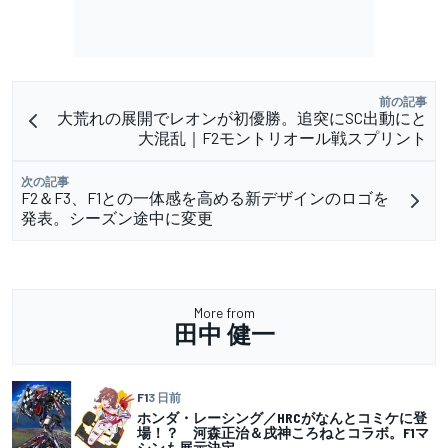
前の記事
大荒れの展開でレオンが初優勝。追突にSC出動にと
大混乱｜F2モントリオール戦スプリント
次の記事
F2＆F3、F1との一体感を高める新デザインのロゴを
発表。シーズン途中に変更
More from
田中 健一
F1
3 日前
ホンダ・レーシング／HRCがなんとコミケに登
場！？ 河森正治＆戌神ころねとコラボ。F1マ
シンも展示決定