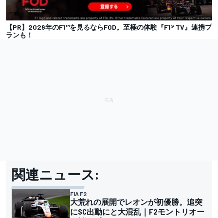
【PR】2026年のF1™︎を見るならFOD。至極の体験『F1® TV』連携プ
ランも！
関連ニュース:
FIA F2
大荒れの展開でレオンが初優勝。追突
にSC出動にと大混乱｜F2モントリオー