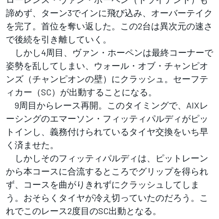
諦めず、ターン3でインに飛び込み、オーバーテイク
を完了。首位を奪い返した。この2台は異次元の速さ
で後続を引き離していく。
しかし4周目、ヴァン・ホーペンは最終コーナーで
姿勢を乱してしまい、ウォール・オブ・チャンピオ
ンズ（チャンピオンの壁）にクラッシュ。セーフテ
ィカー（SC）が出動することになる。
9周目からレース再開。このタイミングで、AIXレ
ーシングのエマーソン・フィッティパルディがピッ
トインし、義務付けられているタイヤ交換をいち早
く済ませた。
しかしそのフィッティパルディは、ピットレーン
から本コースに合流するところでグリップを得られ
ず、コースを曲がりきれずにクラッシュしてしま
う。おそらくタイヤが冷え切っていたのだろう。こ
れでこのレース2度目のSC出動となる。