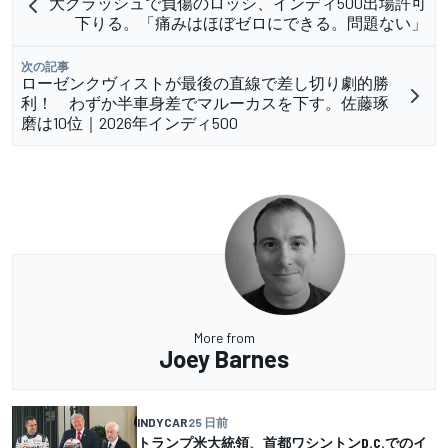
大クラッシュで負傷のロッシ、インディ500出場許可
下りる。「痛みはほぼゼロにできる。問題ない」
次の記事
ローゼンクヴィストが最後の直線で差し切り劇的勝
利！ わずか半車身差でマルーカスを下す。佐藤琢
磨は10位｜2026年インディ500
More from
Joey Barnes
INDYCAR
25 日前
トランプ米大統領、首都ワシントンD.C.でのイ