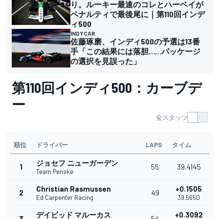
り。ルーキー最速のコレとハーベイが
ペナルティで最後尾に｜第110回インデ
ィ500
INDYCAR
佐藤琢磨、インディ500の予選は13番
手「この結果には落胆……パッケージ
の選択を見誤った」
第110回インディ500：カーブデ
ー
全スタッツ
順位
ドライバー
LAPS
タイム
ジョセフ ニューガーデン
1
55
39.4145
Team Penske
Christian Rasmussen
+0.1505
2
49
Ed Carpenter Racing
39.5650
デイビッド マルーカス
+0.3092
3
54