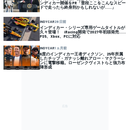
ンディカー開催をPR「普段ここをこんなスピー
ドで走ったら終身刑かもしれないが……」
INDYCAR
28 日前
インディカー・シリーズ専用ゲームタイトルが
久々登場！ iRacing開発で2027年初頭発売……
PS5、Xbox、PCに対応
INDYCAR
1 ヵ月前
6度のインディカー王者ディクソン、25年所属
したチップ・ガナッシ離れアロー・マクラーレ
ンに電撃移籍。ローゼンクヴィストらと強力布
陣形成