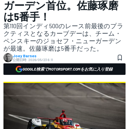
ガーデン首位。佐藤琢磨
は5番手！
第110回インディ500のレース前最後のプラ
クティスとなるカーブデーは、チーム・
ペンスキーのジョセフ・ニューガーデン
が最速。佐藤琢磨は5番手だった。
Joey Barnes
公開日時:
2026/05/23 6:11
GOOGLE検索でMOTORSPORT.COMをお気に入り登録