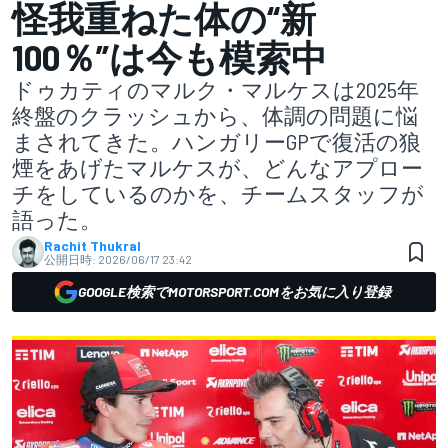
怪我重ねた体の“新
100％”は今も模索中
ドゥカティのマルク・マルケスは2025年
終盤のクラッシュから、体調の問題に悩
まされてきた。ハンガリーGPで復活の狼
煙をあげたマルケスが、どんなアプロー
チをしているのかを、チームスタッフが
語った。
Rachit Thukral
公開日時:
2026/06/17 23:42
GOOGLE検索でMOTORSPORT.COMをお気に入り登録