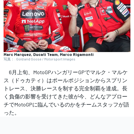
Marc Marquez, Ducati Team, Marco Rigamonti
写真：: Gold and Goose / Motorsport Images
6月上旬、MotoGPハンガリーGPでマルク・マルケ
ス（ドゥカティ）はポールポジションからスプリン
トレース、決勝レースを制する完全制覇を達成。長
く負傷の影響を受けてきた彼が今、どんなアプロー
チでMotoGPに臨んでいるのかをチームスタッフが語
った。