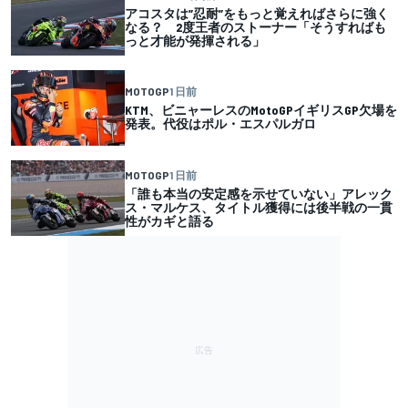
アコスタは”忍耐”をもっと覚えればさらに強く
なる？ 2度王者のストーナー「そうすればも
っと才能が発揮される」
MOTOGP
1 日前
KTM、ビニャーレスのMotoGPイギリスGP欠場を
発表。代役はポル・エスパルガロ
MOTOGP
1 日前
「誰も本当の安定感を示せていない」アレック
ス・マルケス、タイトル獲得には後半戦の一貫
性がカギと語る