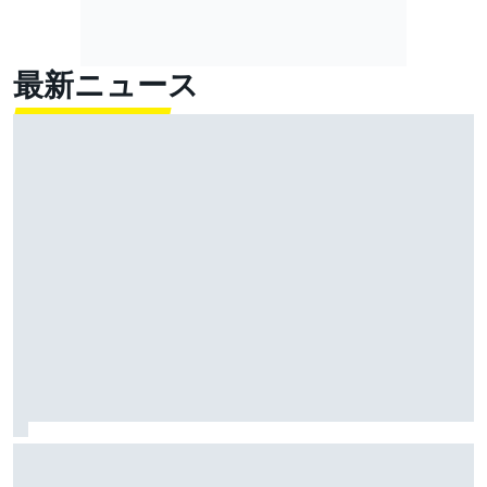
最新ニュース
キャデラックF1の抱える課題は新参特有？ アップデー
ト効果で劣る現状に「開発プロセスを確立しなきゃ」