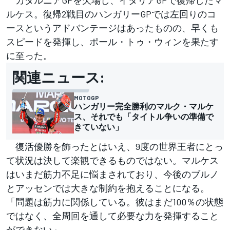
カタルニアGPを欠場し、イタリアGPで復帰したマ
ルケス。復帰2戦目のハンガリーGPでは左回りのコ
ースというアドバンテージはあったものの、早くも
スピードを発揮し、ポール・トゥ・ウィンを果たす
に至った。
関連ニュース:
MOTOGP
ハンガリー完全勝利のマルク・マルケ
ス、それでも「タイトル争いの準備で
きていない」
復活優勝を飾ったとはいえ、9度の世界王者にとっ
て状況は決して楽観できるものではない。マルケス
はいまだ筋力不足に悩まされており、今後のブルノ
とアッセンでは大きな制約を抱えることになる。
「問題は筋力に関係している。彼はまだ100％の状態
ではなく、全周回を通して必要な力を発揮すること
ができない」