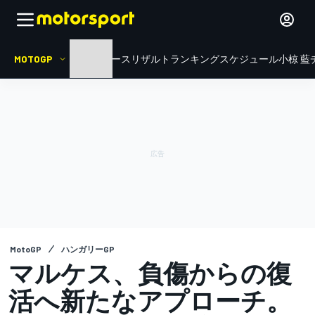
MOTOGP
HOME
ニュース
リザルト
ランキング
スケジュール
小椋 藍
MotoGP
ハンガリーGP
マルケス、負傷からの復
活へ新たなアプローチ。