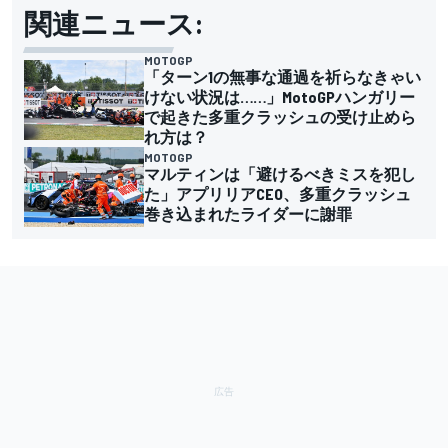
関連ニュース:
MOTOGP
「ターン1の無事な通過を祈らなきゃい
けない状況は……」MotoGPハンガリー
で起きた多重クラッシュの受け止めら
れ方は？
MOTOGP
マルティンは「避けるべきミスを犯し
た」アプリリアCEO、多重クラッシュ
巻き込まれたライダーに謝罪