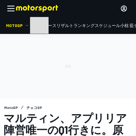
MOTOGP
HOME
ニュース
リザルト
ランキング
スケジュール
小椋 藍
MotoGP
チェコGP
マルティン、アプリリア
陣営唯一のQ1行きに。原