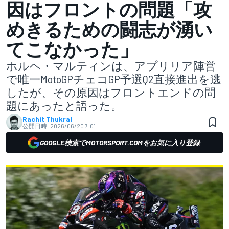
因はフロントの問題「攻
めきるための闘志が湧い
てこなかった」
ホルヘ・マルティンは、アプリリア陣営
で唯一MotoGPチェコGP予選Q2直接進出を逃
したが、その原因はフロントエンドの問
題にあったと語った。
Rachit Thukral
公開日時:
2026/06/20 7:01
GOOGLE検索でMOTORSPORT.COMをお気に入り登録