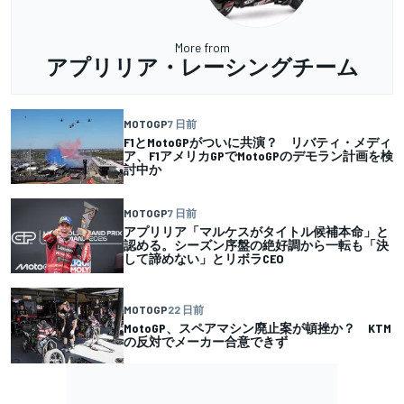
More from
アプリリア・レーシングチーム
MOTOGP
7 日前
F1とMotoGPがついに共演？ リバティ・メディ
ア、F1アメリカGPでMotoGPのデモラン計画を検
討中か
MOTOGP
7 日前
アプリリア「マルケスがタイトル候補本命」と
認める。シーズン序盤の絶好調から一転も「決
して諦めない」とリボラCEO
MOTOGP
22 日前
MotoGP、スペアマシン廃止案が頓挫か？ KTM
の反対でメーカー合意できず