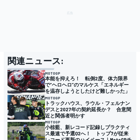
関連ニュース:
MOTOGP
本能を抑えろ！ 転倒2度、体力限界
で”ヘロヘロ”のマルケス「エネルギー
を温存しようとしたけど難しかった」
MOTOGP
トラックハウス、ラウル・フェルナン
デスと2027年の契約延長か？ 合意間
近と関係者明かす
MOTOGP
小椋藍、新レコード記録しプラクティ
ス最速で予選Q2へ！ トップ7が従来
レコード更新のハイペース｜MotoGPチ