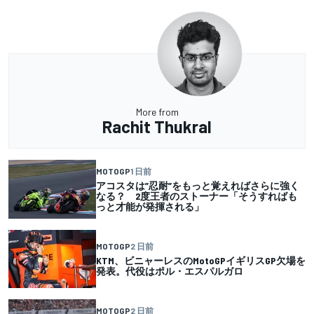
More from
Rachit Thukral
MOTOGP
1 日前
アコスタは”忍耐”をもっと覚えればさらに強く
なる？ 2度王者のストーナー「そうすればも
っと才能が発揮される」
MOTOGP
2 日前
KTM、ビニャーレスのMotoGPイギリスGP欠場を
発表。代役はポル・エスパルガロ
MOTOGP
2 日前