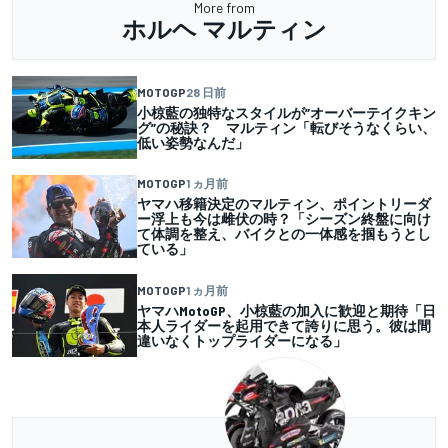
More from
ホルヘ マルティン
MOTOGP
28 日前
小椋藍の独特なスタイルが”オーバーテイクキン
グ”の秘訣？ マルティン「転びそうなくらい、
低い姿勢なんだ」
MOTOGP
1 ヵ月前
ヤマハ移籍決定のマルティン、ポイントリーダ
ー浮上も今は雌伏の時？「シーズン終盤に向け
て体調を整え、バイクとの一体感を掴もうとし
ている」
MOTOGP
1 ヵ月前
ヤマハMotoGP、小椋藍の加入に歓迎と期待「日
本人ライダーを起用できて誇りに思う。彼は間
違いなくトップライダーになる」