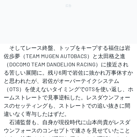
そしてレース終盤、トップをキープする福住は岩
佐歩夢（TEAM MUGEN AUTOBACS）と太田格之進
（DOCOMO TEAM DANDELION RACING）に接近され
る苦しい展開に。残り6周で岩佐に抜かれ万事休すか
と思われたが、岩佐がオーバーテイクシステム
（OTS）を使えないタイミングでOTSを使い返し、ホ
ームストレートで見事逆転した。レスダウンフォー
スのセッティングも、ストレートでの追い抜きに間
違いなく寄与したはずだ。
石浦監督も、自身が現役時代に山本尚貴がレスダ
ウンフォースのコンセプトで速さを見せていたこと