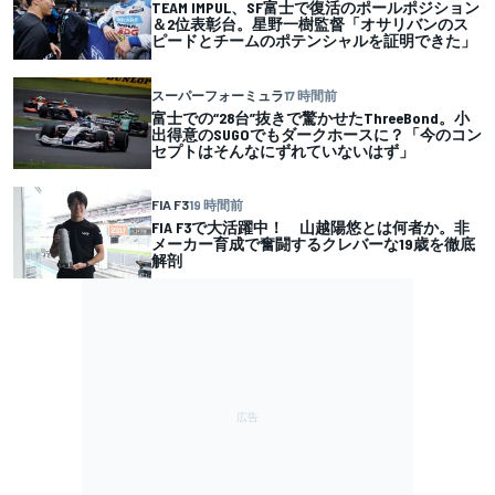
TEAM IMPUL、SF富士で復活のポールポジション
＆2位表彰台。星野一樹監督「オサリバンのス
ピードとチームのポテンシャルを証明できた」
スーパーフォーミュラ
17 時間前
富士での“28台”抜きで驚かせたThreeBond。小
出得意のSUGOでもダークホースに？「今のコン
セプトはそんなにずれていないはず」
FIA F3
19 時間前
FIA F3で大活躍中！ 山越陽悠とは何者か。非
メーカー育成で奮闘するクレバーな19歳を徹底
解剖