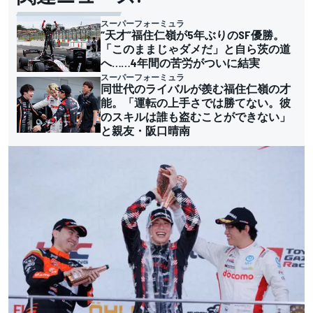
スーパーフォーミュラ
“天才”福住仁嶺が5年ぶりのSF優勝。
「このままじゃダメだ」と自ら茨の道
へ……4年間の苦労がついに結実
スーパーフォーミュラ
同世代のライバルが羨む福住仁嶺の才
能。「運転の上手さでは勝てない。彼
のスキルは誰も盗むことができない」
と親友・阪口晴南