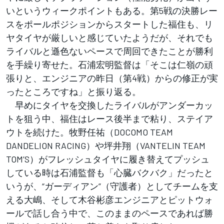
いというウィークポイントもある。第5戦の決勝レー
スをポールポジションからスタートした福住も、リ
ヤタイヤが厳しいと感じていたようだが、それでも
ライバルと遜色ないペースで周回できたことが勝利
を手繰り寄せた。石浦宏明監督は「そこは仁嶺の頑
張りと、エンジニアの昨日（第4戦）からの修正が実
ったところですね」と振り返る。
早めにタイヤを交換したライバルがアンダーカッ
トを狙う中、福住はレース後半まで粘り、ステイア
ウトを続けた。牧野任祐（DOCOMO TEAM
DANDELION RACING）や坪井翔（VANTELIN TEAM
TOM’S）がフレッシュタイヤに履き替えてプッシュ
している時は石浦監督も「心臓バクバク」だったと
いうが、“ガーディアン”（守護者）としてチームを支
える大嶋、そして木谷彬彦エンジニアとピットウォ
ールで話し合う中で、このままのペースであれば勝