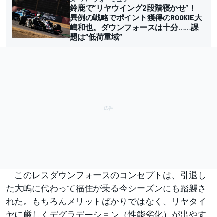
鈴鹿で“リヤウイング2段階寝かせ”！
異例の戦略でポイント獲得のROOKIE大
嶋和也。ダウンフォースは十分……課
題は“低荷重域”
このレスダウンフォースのコンセプトは、引退し
た大嶋に代わって福住が乗る今シーズンにも踏襲さ
れた。もちろんメリットばかりではなく、リヤタイ
ヤに厳しくデグラデーション（性能劣化）が出やす