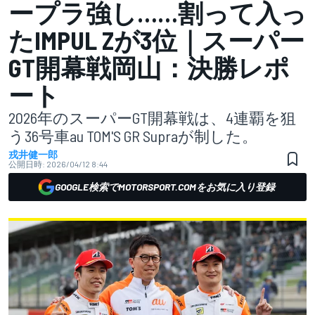
ープラ強し……割って入っ
たIMPUL Zが3位｜スーパー
GT開幕戦岡山：決勝レポ
ート
2026年のスーパーGT開幕戦は、4連覇を狙
う36号車au TOM'S GR Supraが制した。
戎井健一郎
公開日時:
2026/04/12 8:44
GOOGLE検索でMOTORSPORT.COMをお気に入り登録