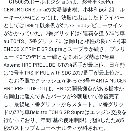
GT500のポールポジションは、38号車KeePer
CERUMO GR Supraの大湯都史樹、小林利徠斗組。ル
ーキー小林にとっては、決勝に出走したドライバー
としては1996年以来例がないGT500デビューウイン
がかかっていた。2番グリッドは4連覇を狙う36号車
au TOM'S、3番グリッドには岡山と相性の良い14号車
ENEOS X PRIME GR Supraとスープラが続き、プレリ
ュードGTのデビュー戦となるホンダ勢は17号車
Astemo HRC PRELUDE-GTの4番手が最上位、日産勢
は12号車TRS IMPUL with SDG Zの7番手が最上位だ。
なお予選でクラッシュがあった8号車ARTA MUGEN
HRC PRELUDE-GTは、HRCの開発拠点がある栃木か
ら岡山に運んできたパーツが今朝届いて修復完了
し、最後尾14番グリッドからスタート。13番グリッ
ドの37号車Deloitte TOM'S GR Supraはエンジン交換を
行なっており、年間1基の使用制限に抵触したため5
秒のストップ＆ゴーペナルティが科された。