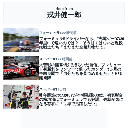
More from
戎井健一郎
フォーミュラE
22 時間前
フォーミュラEドライバーなら、“充電ゲー”の26
年型F1で速いのでは？ そう甘くはないと現役
FE戦士たち「まだまだ全然別物だよ」
スーパーGT
22 時間前
大苦戦の開幕2戦で揺らいだ自信。プレリュー
ド初勝利をワンツーで飾ったホンダ、3ヵ月の
空白期間で「自分たちを見つめ直せた」とHRC
開発陣
スーパーGT
1 日前
昨年躍進のCARGUYが本領発揮の3位。初表彰台
の梅垣清はフォーミュラでも好調、去就が気に
なる存在に「世界で活躍したい」