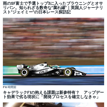
雨のSF富士で予選トップ3に入ったブラウニングとオサ
リバン。知られざる数奇な“腐れ縁”｜英国人ジャーナリ
スト”ジェイミー”の日本レース探訪記
F1
6 時間前
キャデラックF1の抱える課題は新参特有？ アップデー
ト効果で劣る現状に「開発プロセスを確立しなきゃ」