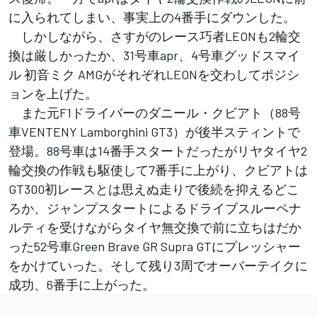
に入られてしまい、事実上の4番手にダウンした。
しかしながら、さすがのレース巧者LEONも2輪交
換は厳しかったか、31号車apr、4号車グッドスマイ
ル 初音ミク AMGがそれぞれLEONを交わしてポジシ
ョンを上げた。
また元F1ドライバーのダニール・クビアト（88号
車VENTENY Lamborghini GT3）が後半スティントで
登場。88号車は14番手スタートだったがリヤタイヤ2
輪交換の作戦も駆使して7番手に上がり、クビアトは
GT300初レースとは思えぬ走りで後続を抑えるどこ
ろか、ジャンプスタートによるドライブスルーペナ
ルティを受けながらタイヤ無交換で前に立ちはだか
った52号車Green Brave GR Supra GTにプレッシャー
をかけていった。そして残り3周でオーバーテイクに
成功、6番手に上がった。