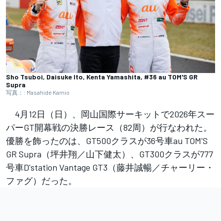
Sho Tsuboi, Daisuke Ito, Kenta Yamashita, #36 au TOM'S GR
Supra
写真：: Masahide Kamio
4月12日（日）、岡山国際サーキットで2026年スー
パーGT開幕戦の決勝レース（82周）が行なわれた。
優勝を飾ったのは、GT500クラスが36号車au TOM'S
GR Supra（坪井翔／山下健太）、GT300クラスが777
号車D'station Vantage GT3（藤井誠暢／チャーリー・
ファグ）だった。