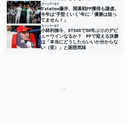
スーパーGT
D'station藤井、開幕戦PP獲得も謙虚。
今年は“手堅くいく”年に「優勝は狙っ
てません！」
スーパーGT
小林利徠斗、GT500で30年ぶりのデビ
ューウインなるか？ PPで迎える決勝
は「本当にどうしたらいいか分からな
い（笑）」と困惑気味