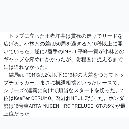
トップに立った王者坪井は貫禄の走りでリードを
広げる。小林との差は50周を過ぎると10秒以上に開
いていった。逆に3番手のIMPUL平峰一貴が小林との
ギャップを縮めにかかったが、射程圏に捉えるまで
には迫れなかった。
結局au TOM'Sは2位以下に19秒の大差をつけてトッ
プチェッカー。まさに横綱相撲といったレースで、
シリーズ4連覇に向けて順当なスタートを切った。2
位はKeePer CERUMO、3位はIMPUL Zだった。ホンダ
勢は16号車ARTA MUGEN HRC PRELUDE-GTの6位が最
上位だった。