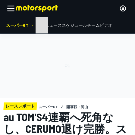
スーパーGT
HOME
ニュース
スケジュール
チーム
ビデオ
レースレポート
スーパーGT
開幕戦：岡山
au TOM'S4連覇へ死角な
し、CERUMO退け完勝。ス