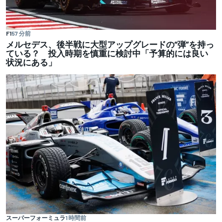
F1
57 分前
メルセデス、後半戦に大型アップグレードの“弾”を持っ
ている？ 投入時期を慎重に検討中「予算的には良い
状況にある」
スーパーフォーミュラ
1 時間前