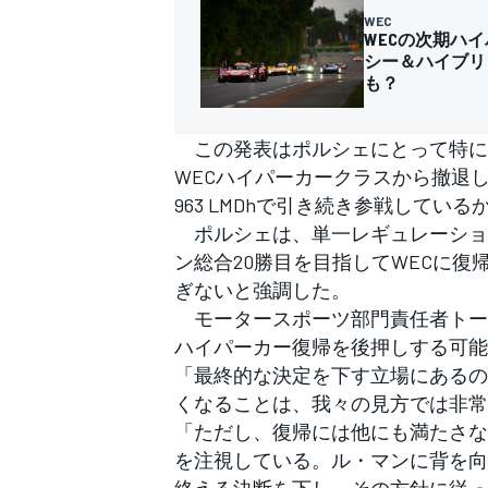
WEC
WECの次期ハ
シー＆ハイブリ
も？
この発表はポルシェにとって特に重
WECハイパーカークラスから撤退し
963 LMDhで引き続き参戦している
ポルシェは、単一レギュレーショ
ン総合20勝目を目指してWECに
ぎないと強調した。
モータースポーツ部門責任者トー
ハイパーカー復帰を後押しする可能
「最終的な決定を下す立場にあるのは
くなることは、我々の見方では非常
「ただし、復帰には他にも満たさな
を注視している。ル・マンに背を向
すべてのカテゴリー
終える決断を下し、その方針に従っ