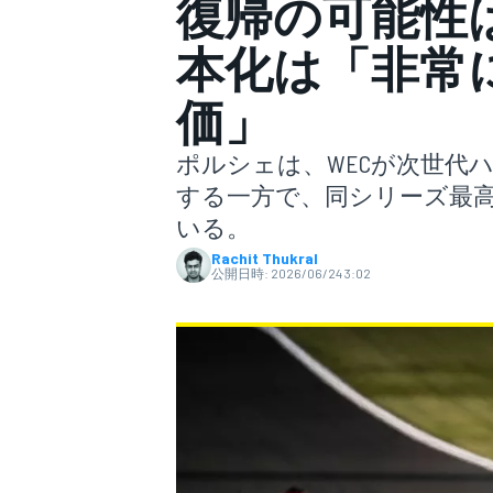
復帰の可能性は
本化は「非常
スーパーフォーミュラ
価」
ポルシェは、WECが次世代
する一方で、同シリーズ最
いる。
Rachit Thukral
公開日時:
2026/06/24 3:02
スーパーGT