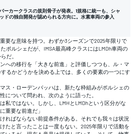
イパーカークラスの規則骨子が発表。1規格に統一も、シャ
ッドの独自開発が認められる方向に。水素車両の参入
要な意味を持つ。わずか3シーズンで2025年限りで
たポルシェだが、IMSA最高峰クラスにはLMDh車両の
からだ。
ンへの移行を「大きな前進」と評価しつつも、ル・マ
復帰するかどうかを決める上では、多くの要素の一つにす
マス・ローデンバッハは、新たな枠組みがポルシェの
性について問われ、次のように語った。
私ではない。しかし、LMHとLMDhという区分がな
に重要な前進だ」
ければならない前提条件がある。それでも我々は状況
けたと言ったことは一度もない。2025年限りで活動を
ているが、現在も意見は提供している。そして、物事