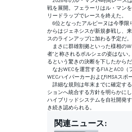
フォーミュラE
戦を展開。フェラーリはル・マンを
リードラップでレースを終えた。
6位となったアルピーヌは今季限
からはジェネシスが新規参戦し、来
スのラインアップに加わる予定だ。
まさに群雄割拠といった様相のWE
者”と称されるポルシェの姿はない。
るという驚きの決断を下したからだ
なおWECを運営するFIAとACO
WECハイパーカーおよびIMSAス
詳細な規則は年末までに確定する予
ションへ統合する方針を明らかにし
ハイブリッドシステムを自社開発す
き続き認められる。
関連ニュース: