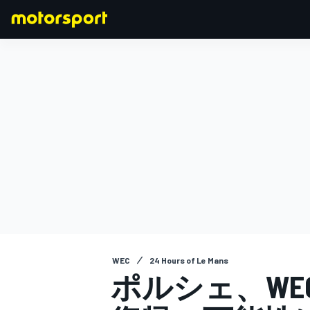
F1
MOTOGP
WEC
24 Hours of Le Mans
ポルシェ、W