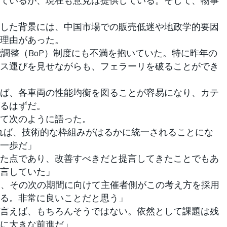
した背景には、中国市場での販売低迷や地政学的要因
理由があった。
調整（BoP）制度にも不満を抱いていた。特に昨年の
ス運びを見せながらも、フェラーリを破ることができ
ば、各車両の性能均衡を図ることが容易になり、カテ
るはずだ。
て次のように語った。
なれば、技術的な枠組みがはるかに統一されることにな
一歩だ」
た点であり、改善すべきだと提言してきたことでもあ
言していた」
了し、その次の期間に向けて主催者側がこの考え方を採用
る。非常に良いことだと思う」
言えば、もちろんそうではない。依然として課題は残
に大きな前進だ」