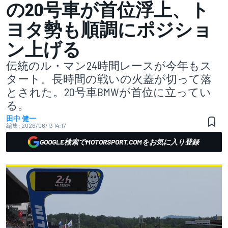
の20号車が首位浮上、ト
ヨタ勢も順調にポジショ
ン上げる
伝統のル・マン24時間レースが今年もス
タート。長時間の戦いの火蓋が切って落
とされた。20号車BMWが首位に立ってい
る。
田中 健一
編集:
2026/06/13 14:17
GOOGLE検索でMOTORSPORT.COMをお気に入り登録