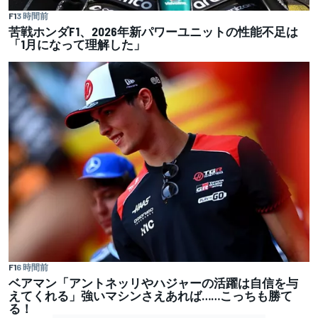
F1
3 時間前
苦戦ホンダF1、2026年新パワーユニットの性能不足は
「1月になって理解した」
F1
6 時間前
ベアマン「アントネッリやハジャーの活躍は自信を与
えてくれる」強いマシンさえあれば……こっちも勝て
る！