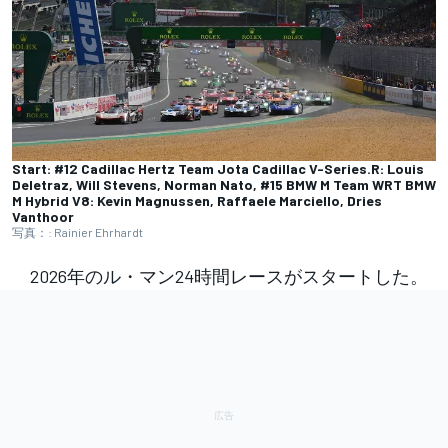
Start: #12 Cadillac Hertz Team Jota Cadillac V-Series.R: Louis
Deletraz, Will Stevens, Norman Nato, #15 BMW M Team WRT BMW
M Hybrid V8: Kevin Magnussen, Raffaele Marciello, Dries
Vanthoor
写真：: Rainier Ehrhardt
2026年のル・マン24時間レースがスタートした。