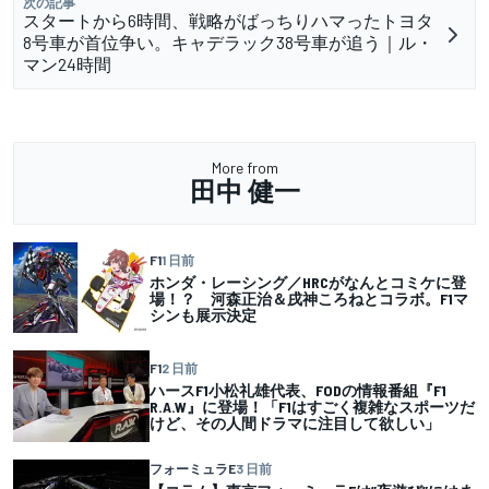
次の記事
スタートから6時間、戦略がばっちりハマったトヨタ
8号車が首位争い。キャデラック38号車が追う｜ル・
マン24時間
More from
田中 健一
F1
1 日前
ホンダ・レーシング／HRCがなんとコミケに登
場！？ 河森正治＆戌神ころねとコラボ。F1マ
シンも展示決定
F1
2 日前
ハースF1小松礼雄代表、FODの情報番組『F1
R.A.W』に登場！「F1はすごく複雑なスポーツだ
けど、その人間ドラマに注目して欲しい」
フォーミュラE
3 日前