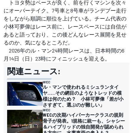
トヨタ勢はペースが良く、前を行くマシンを次々
にオーバーテイク。7号車と8号車がランデブー走行
をしながら順調に順位を上げている。チーム代表の
小林可夢偉はレース前に、レースペースには自信が
あると語っており、この後どんなレース展開を見せ
るのか、気になるところだ。
2026年のル・マン24時間レースは、日本時間の6
月14日（日）23時にフィニッシュを迎える。
関連ニュース:
WEC
ル・マンで使われるミシュランタイ
ヤ……その網目のようなトレッドの模
様は何のため？ 小林可夢偉「差が小
さすぎて、選ぶのが難しい」
WEC
WECの次期ハイパーカークラスの規則
骨子が発表。1規格に統一も、シャシー
＆ハイブリッドの独自開発が認められ
る方向に。水素車両の参入も？