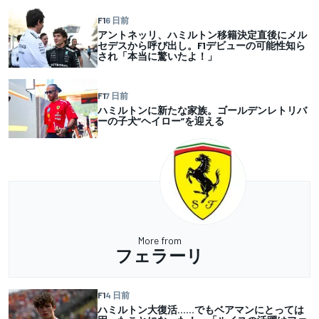
F1
6 日前
アントネッリ、ハミルトン移籍決定直後にメル
セデスから呼び出し。F1デビューの可能性知ら
され「本当に驚いたよ！」
F1
7 日前
ハミルトンに新たな家族。ゴールデンレトリバ
ーの子犬”ヘイロー”を迎える
More from
フェラーリ
F1
4 日前
ハミルトン大復活……でもベアマンにとっては