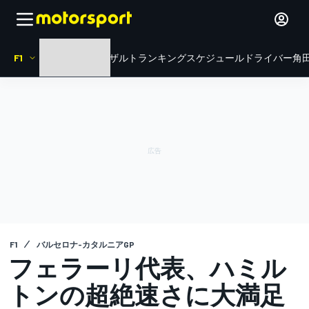
F1
HOME
ニュース
リザルト
ランキング
スケジュール
ドライバー
角田
F1
バルセロナ-カタルニアGP
フェラーリ代表、ハミル
トンの超絶速さに大満足