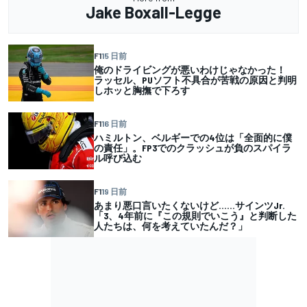
Jake Boxall-Legge
F1
15 日前
俺のドライビングが悪いわけじゃなかった！
ラッセル、PUソフト不具合が苦戦の原因と判明
しホッと胸撫で下ろす
F1
16 日前
ハミルトン、ベルギーでの4位は「全面的に僕
の責任」。FP3でのクラッシュが負のスパイラ
ル呼び込む
F1
19 日前
あまり悪口言いたくないけど……サインツJr.
「3、4年前に『この規則でいこう』と判断した
人たちは、何を考えていたんだ？」