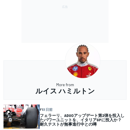
More from
ルイス ハミルトン
F1
3 日前
フェラーリ、ADUOアップデート第2弾を投入し
たパワーユニットを、イタリアGPに投入か？
耐久テストが無事進行中との噂