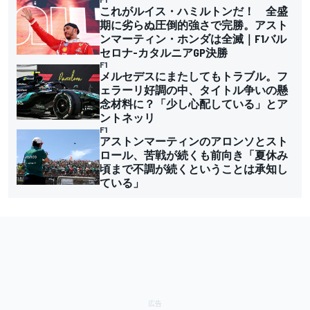
これがルイス・ハミルトンだ！ 全盛
期に劣らぬ圧倒的強さで完勝。アスト
ンマーティン・ホンダは全滅｜F1バル
セロナ-カタルニアGP決勝
F1
メルセデスにまたしてもトラブル。フ
ェラーリ好調の中、タイトル争いの懸
念材料に？「少し心配している」とア
ントネッリ
F1
アストンマーティンのアロンソとスト
ロール、苦戦が続くも前向き「夏休み
頃まで不調が続くということは承知し
ている」