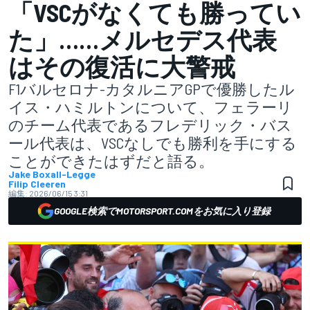
「VSCがなくても勝ってい
た」……メルセデス代表
はその復活に大警戒
F1バルセロナ-カタルニアGPで優勝したル
イス・ハミルトンについて、フェラーリ
のチーム代表であるフレデリック・バス
ール代表は、VSCなしでも勝利を手にする
ことができたはずだと語る。
Jake Boxall-Legge
Filip Cleeren
編集:
2026/06/15 3:31
GOOGLE検索でMOTORSPORT.COMをお気に入り登録