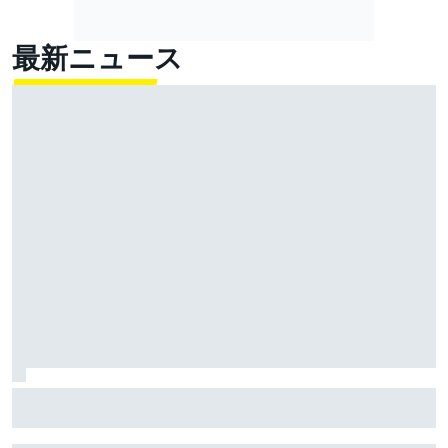
最新ニュース
負傷離脱中のヨハン・ザルコ、市販バイクでトレーニ
ングをスタート。早ければアラゴンで復帰か？