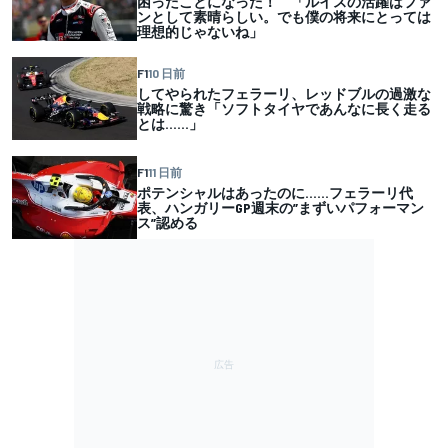
困ったことになった！ 「ルイスの活躍はファ
ンとして素晴らしい。でも僕の将来にとっては
理想的じゃないね」
F1
10 日前
してやられたフェラーリ、レッドブルの過激な
戦略に驚き「ソフトタイヤであんなに長く走る
とは……」
F1
11 日前
ポテンシャルはあったのに……フェラーリ代
表、ハンガリーGP週末の”まずいパフォーマン
ス”認める