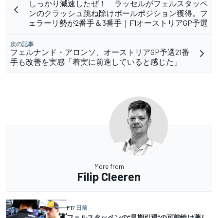
しっかり減速したぜ！ ラッセルがフェルスタッペ
ンのクラッシュ跳ね除けポールポジション獲得。フ
ェラーリ勢が2番手＆3番手｜F1オーストリアGP予選
次の記事
フェルナンド・アロンソ、オーストリアGP予選21番
手も改善を実感「着実に前進していると感じた」
More from
Filip Cleeren
F1
7 日前
フェルスタッペンの”早期引退”の可能性は著し