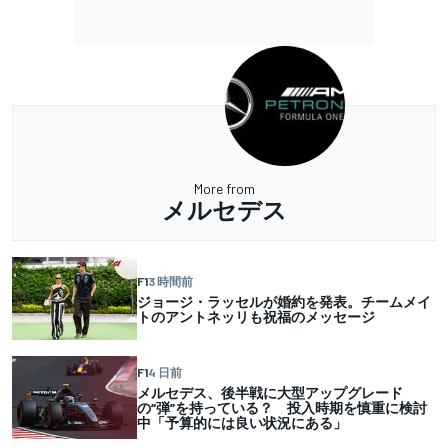
More from
メルセデス
F1
3 時間前
ジョージ・ラッセルが婚約を発表。チームメイ
トのアントネッリも祝福のメッセージ
F1
4 日前
メルセデス、後半戦に大型アップグレード
の“弾”を持っている？ 投入時期を慎重に検討
中「予算的には良い状況にある」