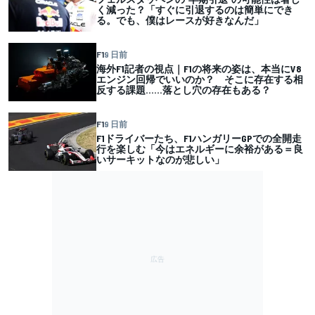
く減った？「すぐに引退するのは簡単にでき
る。でも、僕はレースが好きなんだ」
F1
9 日前
海外F1記者の視点｜F1の将来の姿は、本当にV8
エンジン回帰でいいのか？ そこに存在する相
反する課題……落とし穴の存在もある？
F1
9 日前
F1ドライバーたち、F1ハンガリーGPでの全開走
行を楽しむ「今はエネルギーに余裕がある＝良
いサーキットなのが悲しい」