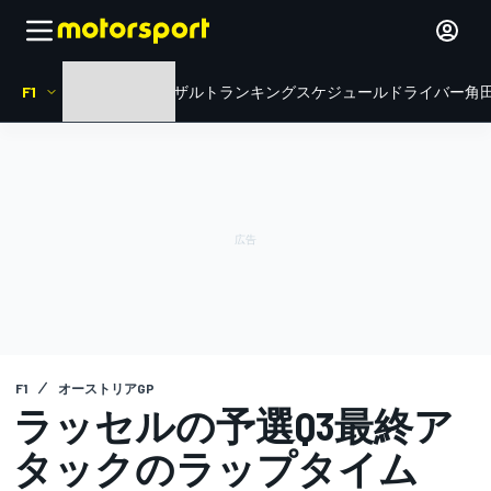
F1
HOME
ニュース
リザルト
ランキング
スケジュール
ドライバー
角田
F1
オーストリアGP
ラッセルの予選Q3最終ア
タックのラップタイム