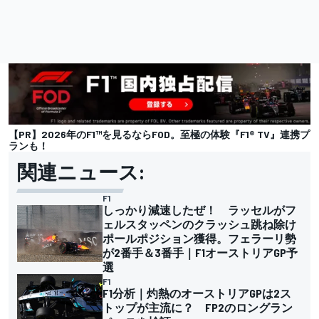
【PR】2026年のF1™︎を見るならFOD。至極の体験『F1® TV』連携プ
ランも！
関連ニュース:
F1
しっかり減速したぜ！ ラッセルがフ
ェルスタッペンのクラッシュ跳ね除け
ポールポジション獲得。フェラーリ勢
が2番手＆3番手｜F1オーストリアGP予
選
F1
F1分析｜灼熱のオーストリアGPは2ス
トップが主流に？ FP2のロングラン