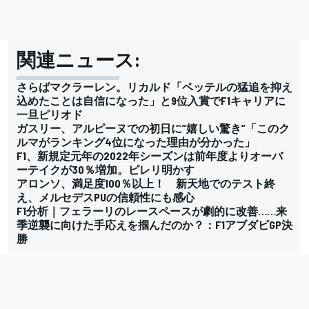
関連ニュース:
さらばマクラーレン。リカルド「ベッテルの猛追を抑え
込めたことは自信になった」と9位入賞でF1キャリアに
一旦ピリオド
ガスリー、アルピーヌでの初日に”嬉しい驚き”「このク
ルマがランキング4位になった理由が分かった」
F1、新規定元年の2022年シーズンは前年度よりオーバ
ーテイクが30％増加。ピレリ明かす
アロンソ、満足度100％以上！ 新天地でのテスト終
え、メルセデスPUの信頼性にも感心
F1分析｜フェラーリのレースペースが劇的に改善……来
季逆襲に向けた手応えを掴んだのか？：F1アブダビGP決
勝