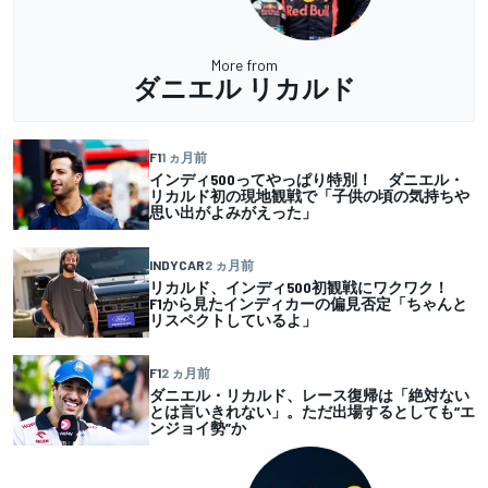
More from
ダニエル リカルド
F1
1 ヵ月前
インディ500ってやっぱり特別！ ダニエル・
リカルド初の現地観戦で「子供の頃の気持ちや
思い出がよみがえった」
INDYCAR
2 ヵ月前
リカルド、インディ500初観戦にワクワク！
F1から見たインディカーの偏見否定「ちゃんと
リスペクトしているよ」
F1
2 ヵ月前
ダニエル・リカルド、レース復帰は「絶対ない
とは言いきれない」。ただ出場するとしても“エ
ンジョイ勢”か