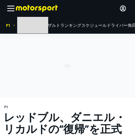
F1
HOME
ニュース
リザルト
ランキング
スケジュール
ドライバー
角田
F1
レッドブル、ダニエル・
リカルドの“復帰”を正式