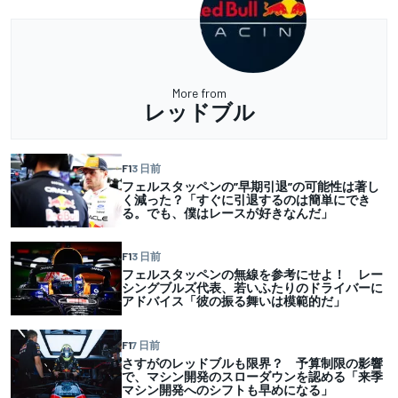
More from
レッドブル
F1
3 日前
フェルスタッペンの”早期引退”の可能性は著し
く減った？「すぐに引退するのは簡単にでき
る。でも、僕はレースが好きなんだ」
F1
3 日前
フェルスタッペンの無線を参考にせよ！ レー
シングブルズ代表、若いふたりのドライバーに
アドバイス「彼の振る舞いは模範的だ」
F1
7 日前
さすがのレッドブルも限界？ 予算制限の影響
で、マシン開発のスローダウンを認める「来季
マシン開発へのシフトも早めになる」