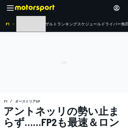
F1
HOME
ニュース
リザルト
ランキング
スケジュール
ドライバー
角田
F1
オーストリアGP
アントネッリの勢い止ま
らず……FP2も最速＆ロン