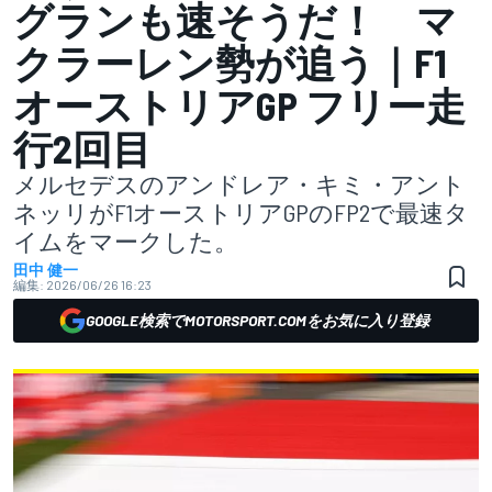
グランも速そうだ！ マ
クラーレン勢が追う｜F1
オーストリアGP フリー走
行2回目
メルセデスのアンドレア・キミ・アント
ネッリがF1オーストリアGPのFP2で最速タ
イムをマークした。
田中 健一
編集:
2026/06/26 16:23
GOOGLE検索でMOTORSPORT.COMをお気に入り登録