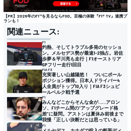
【PR】2026年のF1™︎を見るならFOD。至極の体験『F1® TV』連携プ
ランも！
関連ニュース:
F1
灼熱、そしてトラブル多発のセッショ
ン。メルセデス勢が最速1-2独占。岩佐
歩夢＆平川亮も走行｜F1オーストリア
GPフリー走行1回目
FIA F3
充実著しい山越陽悠！ ついにポール
ポジション獲得。日本人ドライバー4
人全員がトップ10入り｜FIA F3シュピ
ールベルク戦予選
F1
みんなどこからそんな金が……アロン
ソ、F1チーム間の“アップグレード格
差”に疑問。アストンは夏休み前後まで
我慢「正しい決断だとは思っている」
F1
メルセデス、カナダで投入の斬新ディ