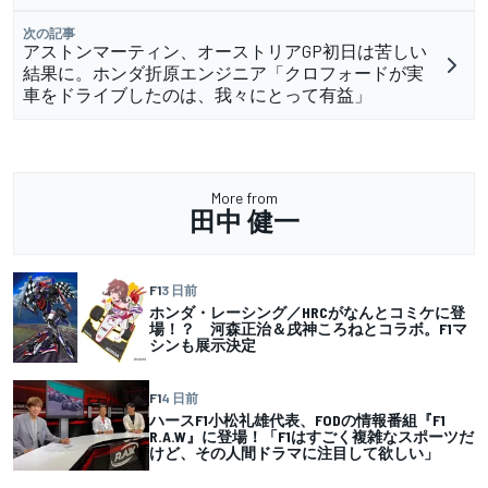
次の記事
アストンマーティン、オーストリアGP初日は苦しい
結果に。ホンダ折原エンジニア「クロフォードが実
車をドライブしたのは、我々にとって有益」
More from
田中 健一
F1
3 日前
ホンダ・レーシング／HRCがなんとコミケに登
場！？ 河森正治＆戌神ころねとコラボ。F1マ
シンも展示決定
F1
4 日前
ハースF1小松礼雄代表、FODの情報番組『F1
R.A.W』に登場！「F1はすごく複雑なスポーツだ
けど、その人間ドラマに注目して欲しい」