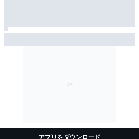
サインツJr.、F1のPU規則”調整”には懐疑的「将来的に抜
本的な変更が必要なのはみんな分かっているハズ」
アプリをダウンロード