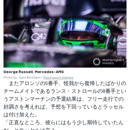
George Russell, Mercedes-AMG
Photo by: Sam Bloxham /
Motorsport Images
またアロンソの5番手、怪我から復帰したばかりの
チームメイトであるランス・ストロールの8番手とい
うアストンマーチンの予選結果は、フリー走行での
好調さを考えれば、予想を下回っているとラッセル
は付け加えた。
「正直なところ、彼らにはもう少し期待していたん
だ」とラッセルは言う。