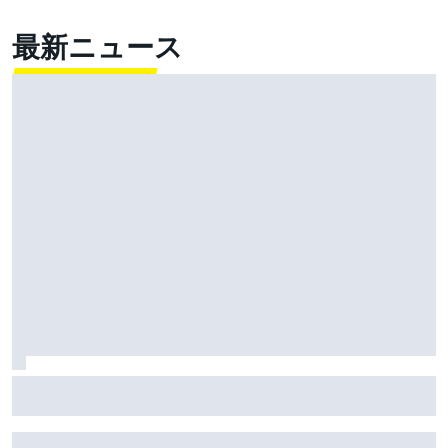
最新ニュース
フォーミュラEドライバーなら、“充電ゲー”の26年型F1
で速いのでは？ そう甘くはないと現役FE戦士たち
「まだまだ全然別物だよ」