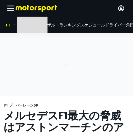
F1
HOME
ニュース
リザルト
ランキング
スケジュール
ドライバー
角田
F1
バーレーンGP
メルセデスF1最大の脅威
はアストンマーチンのア