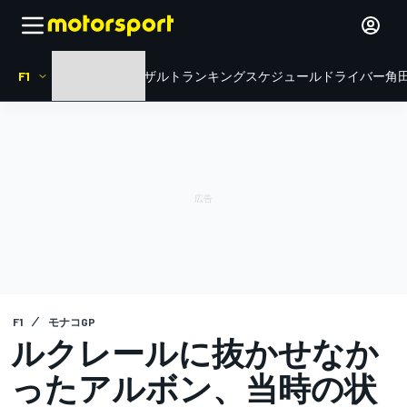
F1
HOME
ニュース
リザルト
ランキング
スケジュール
ドライバー
角田
F1
モナコGP
ルクレールに抜かせなか
ったアルボン、当時の状