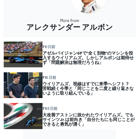
More from
アレクサンダー アルボン
F1
1 日前
アゼルバイジャンGPで”全く別物”のマシンを投
入するウイリアムズ。しかしアルボンは期待せ
ず「問題解決は無理だろうね」
F1
5 日前
ウイリアムズ、視線はすでに来季へシフト？
苦戦続く今季と「同じことを二度と繰り返さな
いように取り組んでいる」
F1
13 日前
大改善アストンに抜かれたウイリアムズ。でも
サインツJr.は前向き「自分たちにも同じことが
できると勇気が湧く」