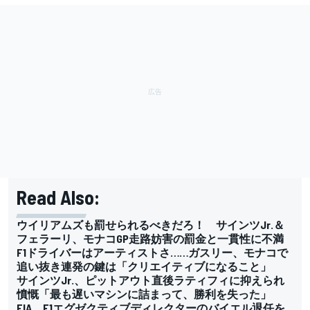
Read Also:
ウイリアムズも罰せられるべきだろ！ サインツJr.＆
フェラーリ、モナコGP走路妨害の罰金と一貫性に不満
F1ドライバーはアーティストさ……ガスリー、モナコで
追い抜き連発の鍵は「クリエイティブになること」
サインツJr.、ピットアウト直後ラティフィに抑えられ
憤慨「最も遅いマシンに詰まって、勝利を失った」
FIA、F1エグゼクティブディレクターのバイエル退任を