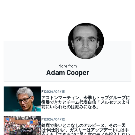
More from
Adam Cooper
F1
2024/04/15
アストンマーティン、今季もトップグループに
復帰できたとチーム代表自信「メルセデスより
前にいられたのは励みになる」
F1
2024/04/12
鈴鹿で良いとこなしのアルピーヌ、その一因
は“同士討ち”。ガスリーはアップデートには手
応えも「できるだけ早く次のモノを投入しない