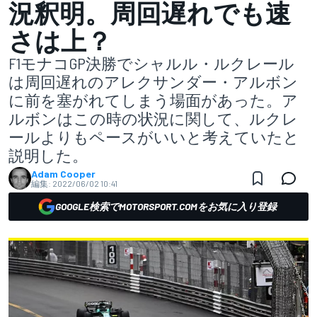
況釈明。周回遅れでも速
さは上？
F1モナコGP決勝でシャルル・ルクレール
は周回遅れのアレクサンダー・アルボン
に前を塞がれてしまう場面があった。ア
ルボンはこの時の状況に関して、ルクレ
ールよりもペースがいいと考えていたと
説明した。
Adam Cooper
編集:
2022/06/02 10:41
GOOGLE検索でMOTORSPORT.COMをお気に入り登録