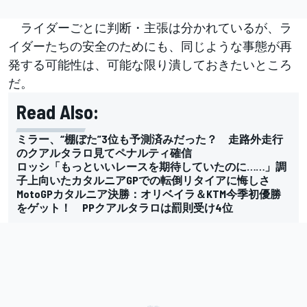
ライダーごとに判断・主張は分かれているが、ラ
イダーたちの安全のためにも、同じような事態が再
発する可能性は、可能な限り潰しておきたいところ
だ。
Read Also:
ミラー、“棚ぼた”3位も予測済みだった？ 走路外走行
のクアルタラロ見てペナルティ確信
ロッシ「もっといいレースを期待していたのに……」調
子上向いたカタルニアGPでの転倒リタイアに悔しさ
MotoGPカタルニア決勝：オリベイラ＆KTM今季初優勝
をゲット！ PPクアルタラロは罰則受け4位