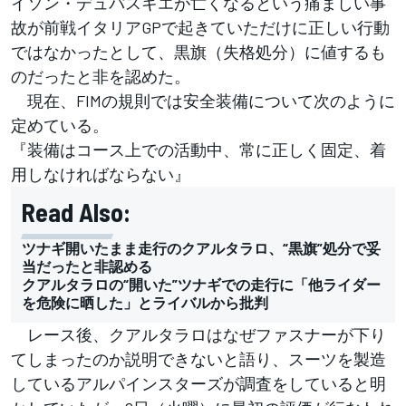
イソン・デュパスキエが亡くなるという痛ましい事
故が前戦イタリアGPで起きていただけに正しい行動
ではなかったとして、黒旗（失格処分）に値するも
のだったと非を認めた。
現在、FIMの規則では安全装備について次のように
定めている。
『装備はコース上での活動中、常に正しく固定、着
用しなければならない』
Read Also:
ツナギ開いたまま走行のクアルタラロ、“黒旗”処分で妥
当だったと非認める
クアルタラロの“開いた”ツナギでの走行に「他ライダー
を危険に晒した」とライバルから批判
レース後、クアルタラロはなぜファスナーが下り
てしまったのか説明できないと語り、スーツを製造
しているアルパインスターズが調査をしていると明