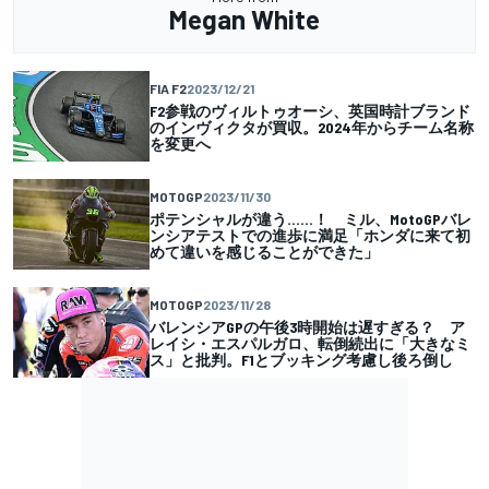
Megan White
FIA F2
2023/12/21
F2参戦のヴィルトゥオーシ、英国時計ブランド
のインヴィクタが買収。2024年からチーム名称
を変更へ
MOTOGP
2023/11/30
ポテンシャルが違う……！ ミル、MotoGPバレ
ンシアテストでの進歩に満足「ホンダに来て初
めて違いを感じることができた」
MOTOGP
2023/11/28
バレンシアGPの午後3時開始は遅すぎる？ ア
レイシ・エスパルガロ、転倒続出に「大きなミ
ス」と批判。F1とブッキング考慮し後ろ倒し