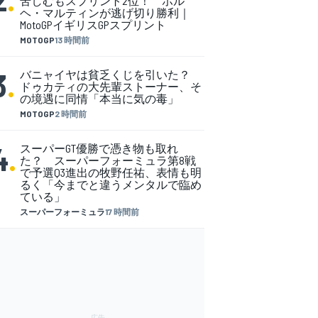
苦しむもスプリント2位！ ホル
ヘ・マルティンが逃げ切り勝利｜
MotoGPイギリスGPスプリント
MOTOGP
13 時間前
3
.
バニャイヤは貧乏くじを引いた？
ドゥカティの大先輩ストーナー、そ
の境遇に同情「本当に気の毒」
MOTOGP
2 時間前
4
.
スーパーGT優勝で憑き物も取れ
た？ スーパーフォーミュラ第8戦
で予選Q3進出の牧野任祐、表情も明
るく「今までと違うメンタルで臨め
ている」
スーパーフォーミュラ
17 時間前