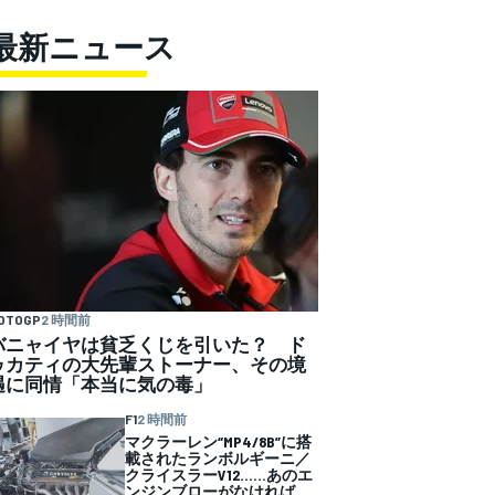
最新ニュース
OTOGP
2 時間前
バニャイヤは貧乏くじを引いた？ ド
ゥカティの大先輩ストーナー、その境
遇に同情「本当に気の毒」
F1
2 時間前
マクラーレン“MP4/8B”に搭
載されたランボルギーニ／
クライスラーV12……あのエ
ンジンブローがなければ、