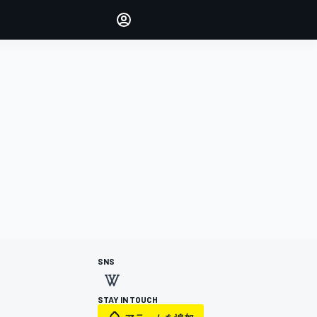
Make your voice heard with
article commenting.
サインイン
エディション
日本
SNS
STAY IN TOUCH