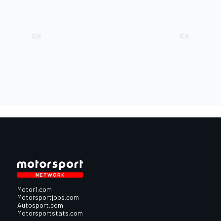
Motor1.com
Motorsportjobs.com
Autosport.com
Motorsportstats.com