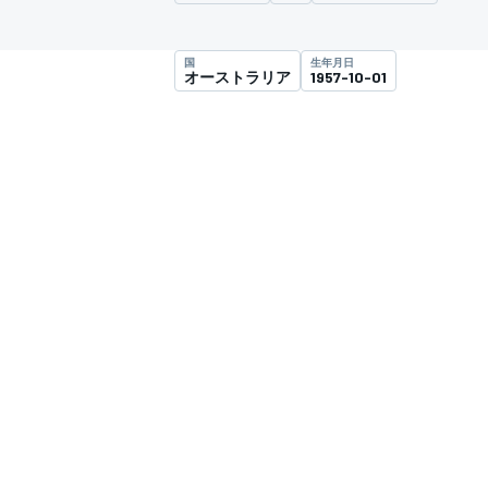
スーパーフォーミュラ
国
生年月日
オーストラリア
1957-10-01
スーパーGT