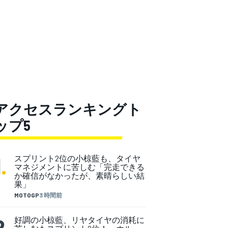
アクセスランキングト
ップ5
1
.
スプリント2位の小椋藍も、タイヤ
マネジメントに苦しむ「完走できる
か確信がなかったが、素晴らしい結
果」
MOTOGP
3 時間前
2
.
好調の小椋藍、リヤタイヤの消耗に