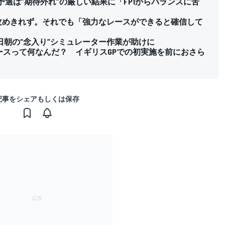
予選は”期待外れ”の厳しい結果に「FP1からバランスに苦
で攻めきれず。それでも「強力なレースができると確信して
朝の“念入り”シミュレーター作業が助けに
ースって何なんだ？ イギリスGPでの初実施を前におさら
記事をシェアもしくは保存