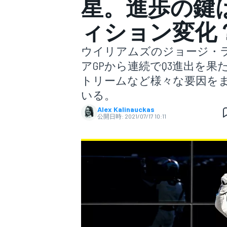
星。進歩の鍵は
ィション変化
スーパーフォーミュラ
ウイリアムズのジョージ・ラ
アGPから連続でQ3進出を
トリームなど様々な要因を
いる。
Alex Kalinauckas
公開日時:
2021/07/17 10:11
スーパーGT