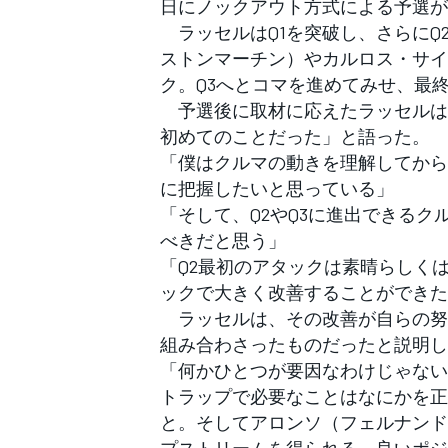
日にノックアウト方式による予選が
フォーミュラE
ラッセルはQ1を突破し、さらにQ
ストンマーチン）やカルロス・サイ
ク。Q3へとコマを進めてみせ、最
予選後に取材に応えたラッセルは
初めてのことだった」と語った。
「僕はクルマの動きを理解してから
に把握したいと思っている」
「そして、Q2やQ3に進出できる
べきだと思う」
「Q2最初のアタックは素晴らしく
ックで大きく改善することができた
ラッセルは、その改善が自らの努
組み合わさったものだったと説明し
「何かひとつが要因なわけじゃない
トラップで必要なことはなにかを正
と。そしてアロンソ（フェルナンド
プストリームを得られる、良いポジ