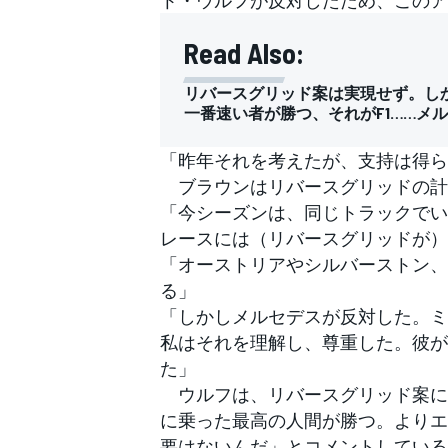
フォーミュラE
Read Also:
リバースグリッド案は実現せず。しか
一番速い者が勝つ、それがF1……メ
「昨年それを考えたが、支持は得ら
ブラウンはリバースグリッドの計画につ
「今シーズンは、同じトラックでい
レースには（リバースグリッドが）
「オーストリアやシルバーストン、
る」
「しかしメルセデスが反対した。ミ
私はそれを理解し、尊重した。彼が
た」
ウルフは、リバースグリッド案につ
に乗った最高の人間が勝つ。よりエ
要はないんだ」とコメントしている