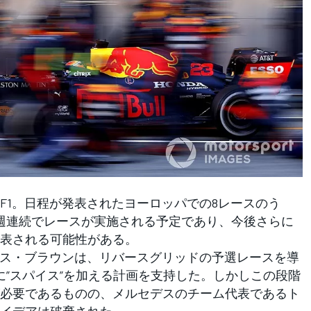
1。日程が発表されたヨーロッパでの8レースのう
週連続でレースが実施される予定であり、今後さらに
表される可能性がある。
ス・ブラウンは、リバースグリッドの予選レースを導
に”スパイス”を加える計画を支持した。しかしこの段階
必要であるものの、メルセデスのチーム代表であるト
イデアは破棄された。