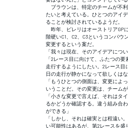
ブラウンは、特定のチームが不利
たいと考えている。ひとつのアイデ
ることが検討されているようだ。
昨年、ピレリはオーストリアGPにC
階硬いC1、C2、C3というコンパ
変更するという案だ。
「我々は現在、そのアイデアについ
「2レース目に向けて、ふたつの要
走行するようにしたい。2レース目
日の走行が静かになって欲しくはな
「もうひとつの側面は、変更によっ
いうことだ。その変更は、チームが
「小さな変更で言えば、それはタイ
るかどうか確認する。違う組み合わ
ができる」
「しかし、それは確実とは程遠い。
い可能性はあるが、第2レースを盛
すべてのカテゴリー