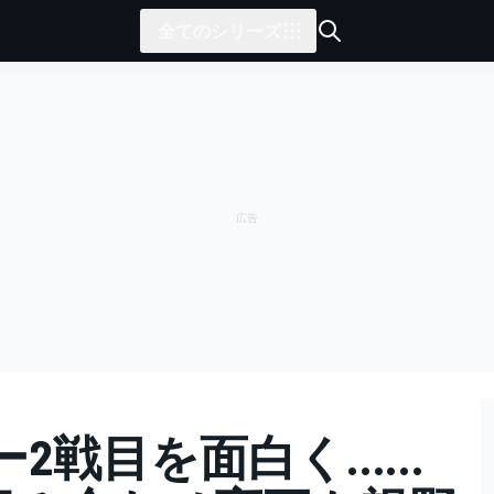
全てのシリーズ
ー2戦目を面白く……