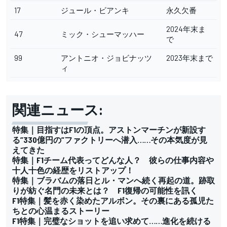
17
ジュール・ビアンキ
永久欠番
2024年末ま
47
ミック・シューマッハー
で
99
アントニオ・ジョビナッツ
2023年末まで
ィ
関連ニュース:
特集｜目指すはF1の頂点。アストンマーチンが新設す
る”330億円の”ファクトリーへ潜入……その本気度が見
えてきた
特集｜F1チーム代表ってどんな人？ 彼らの仕事内容や
十人十色の経歴をリストアップ！
特集｜ブラバムの落日とル・マンへ続く再起の道。跡取
りが紡ぐ名門の未来とは？ F1復帰の可能性を訊く
F1特集｜髪を赤く染めたアルボン。その裏にある孤児た
ちとの心温まるストーリー
F1特集｜完璧なショットを追い求めて……進化を続ける