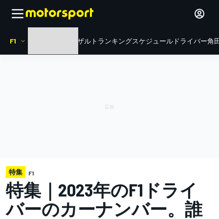
F1
HOME
ニュース
リザルト
ランキング
スケジュール
ドライバー
角田
特集
F1
特集｜2023年のF1ドライ
バーのカーナンバー。誰