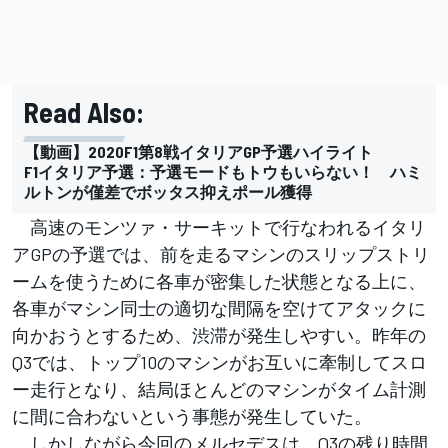
Read Also:
【動画】2020F1第8戦イタリアGP予選ハイライト
F1イタリア予選：予選モードもトウもいらない！ ハミ
ルトンが僅差でボッタス抑えポール獲得
高速のモンツァ・サーキットで行なわれるイタリ
アGPの予選では、前を走るマシンのスリップストリ
ームを使うために各車が密集した状態となる上に、
各車がマシン同士の適切な間隔を空けてアタックに
向かおうとするため、渋滞が発生しやすい。昨年の
Q3では、トップ10のマシンがお互いに牽制してスロ
ー走行となり、結局ほとんどのマシンがタイム計測
に間に合わないという事態が発生していた。
しかしながら今回のメルセデスは、Q3の残り時間