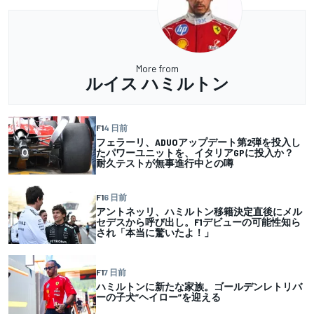
More from
ルイス ハミルトン
F1
4 日前
フェラーリ、ADUOアップデート第2弾を投入し
たパワーユニットを、イタリアGPに投入か？
耐久テストが無事進行中との噂
F1
6 日前
アントネッリ、ハミルトン移籍決定直後にメル
セデスから呼び出し。F1デビューの可能性知ら
され「本当に驚いたよ！」
F1
7 日前
ハミルトンに新たな家族。ゴールデンレトリバ
ーの子犬”ヘイロー”を迎える