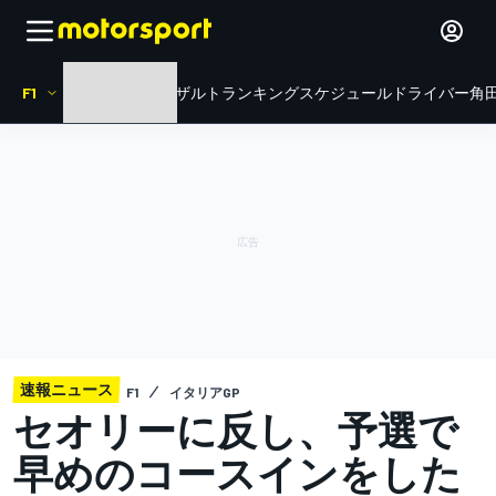
F1
HOME
ニュース
リザルト
ランキング
スケジュール
ドライバー
角田
速報ニュース
F1
イタリアGP
セオリーに反し、予選で
早めのコースインをした