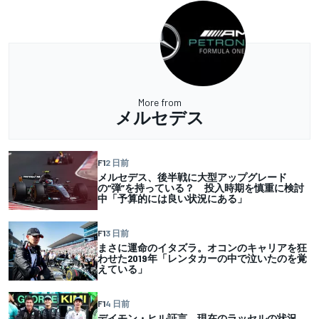
More from
メルセデス
F1
2 日前
メルセデス、後半戦に大型アップグレード
の“弾”を持っている？ 投入時期を慎重に検討
中「予算的には良い状況にある」
F1
3 日前
まさに運命のイタズラ。オコンのキャリアを狂
わせた2019年「レンタカーの中で泣いたのを覚
えている」
F1
4 日前
デイモン・ヒル証言。現在のラッセルの状況