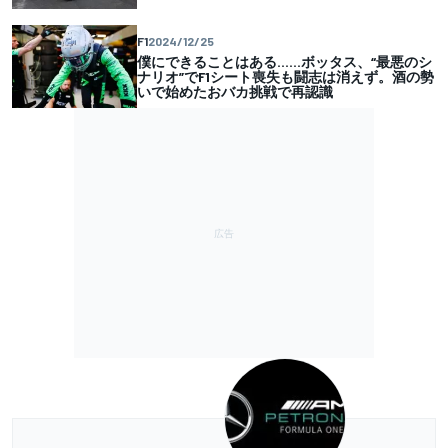
F1
2024/12/25
僕にできることはある……ボッタス、“最悪のシ
ナリオ”でF1シート喪失も闘志は消えず。酒の勢
いで始めたおバカ挑戦で再認識