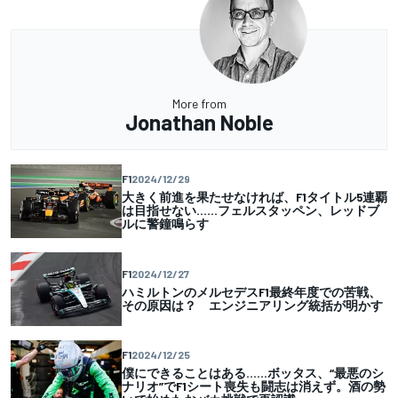
More from
Jonathan Noble
F1
2024/12/29
大きく前進を果たせなければ、F1タイトル5連覇
は目指せない……フェルスタッペン、レッドブ
ルに警鐘鳴らす
F1
2024/12/27
ハミルトンのメルセデスF1最終年度での苦戦、
その原因は？ エンジニアリング統括が明かす
F1
2024/12/25
僕にできることはある……ボッタス、“最悪のシ
ナリオ”でF1シート喪失も闘志は消えず。酒の勢