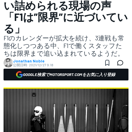
い詰められる現場の声
「F1は”限界”に近づいてい
る」
F1のカレンダーが拡大を続け、3連戦も常
態化しつつある中、F1で働くスタッフた
ちは限界まで追い込まれているようだ。
Jonathan Noble
公開日時:
2021/12/27 9:18
GOOGLE検索でMOTORSPORT.COMをお気に入り登録