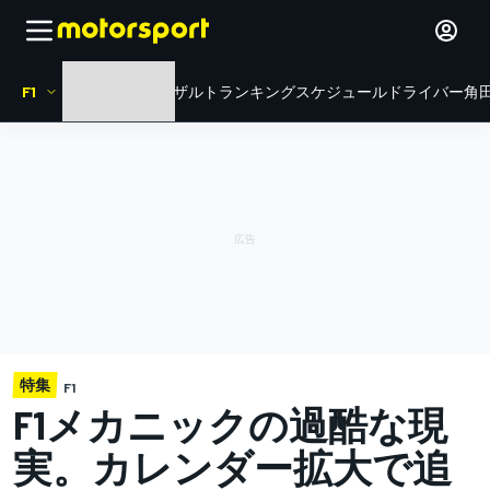
F1
HOME
ニュース
リザルト
ランキング
スケジュール
ドライバー
角田
特集
F1
F1メカニックの過酷な現
実。カレンダー拡大で追