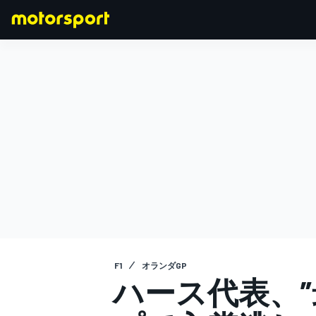
F1
MOTOGP
F1
オランダGP
ハース代表、