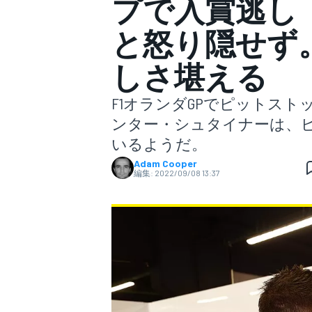
プで入賞逃し
と怒り隠せず
スーパーフォーミュラ
しさ堪える
F1オランダGPでピットス
ンター・シュタイナーは、
いるようだ。
Adam Cooper
編集:
2022/09/08 13:37
スーパーGT