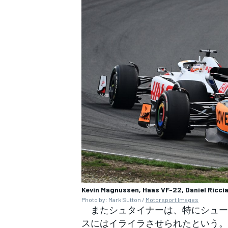
Kevin Magnussen, Haas VF-22, Daniel Ricc
Photo by: Mark Sutton /
Motorsport Images
またシュタイナーは、特にシュー
スにはイライラさせられたという。
すべてのカテゴリー