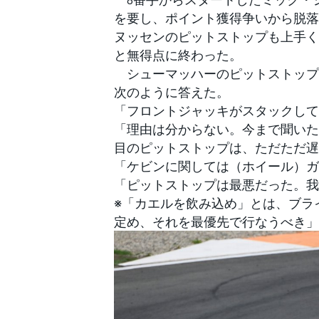
フォーミュラE
を要し、ポイント獲得争いから脱落
ヌッセンのピットストップも上手く
と無得点に終わった。
シューマッハーのピットストップ
次のように答えた。
「フロントジャッキがスタックして
「理由は分からない。今まで聞いた
目のピットストップは、ただただ遅
「ケビンに関しては（ホイール）ガ
「ピットストップは最悪だった。我
※「カエルを飲み込め」とは、ブラ
定め、それを最優先で行なうべき」