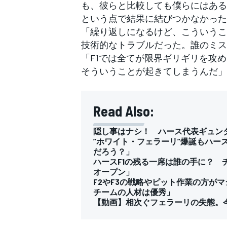
も、彼らと比較しても僕らにはある
という点で結果に結びつかなかった
「繰り返しになるけど、こういうこ
技術的なトラブルだった。誰のミス
「F1では全てが限界ギリギリを攻
そういうことが起きてしまうんだ」
Read Also:
隠し事はナシ！ ハース代表ギュン
”ホワイト・フェラーリ”爆誕もハー
だろう？」
ハースF1の残る一席は誰の手に？
オープン」
F2やF3の戦略やピット作業の方が
チームの人材は優秀」
【動画】相次ぐフェラーリの失態。今