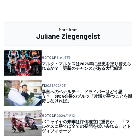
More from
Juliane Ziegengeist
MOTOGP
5 ヵ月前
マルク・マルケスは2026年に歴史を塗り替えら
れるか？ 更新のチャンスがある大記録達
F1
2025/02/03
暴言へのペナルティ、ドライバーはどう思
う？ GPDA会長のブルツ「常識が勝つことを期
待しなければ」
MOTOGP
2024/11/12
バニャイヤの来季は評価確立に重要か……「マ
ルケスに勝てば全ての疑問を拭い去れる」とド
ヴィツィオーゾ