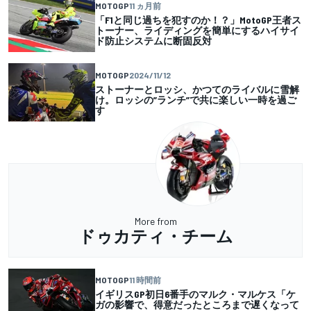
MOTOGP
11 ヵ月前
「F1と同じ過ちを犯すのか！？」MotoGP王者ス
トーナー、ライディングを簡単にするハイサイ
ド防止システムに断固反対
MOTOGP
2024/11/12
ストーナーとロッシ、かつてのライバルに雪解
け。ロッシの”ランチ”で共に楽しい一時を過ご
す
More from
ドゥカティ・チーム
MOTOGP
11 時間前
イギリスGP初日6番手のマルク・マルケス「ケ
ガの影響で、得意だったところまで遅くなって