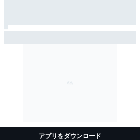
東北出身・小林利徠斗がSUGO戦予選6番手で沸かせる。
同世代のライバル野村も称賛「上手いな、って」
アプリをダウンロード