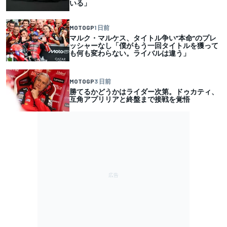
いる」
MOTOGP
1 日前
マルク・マルケス、タイトル争い”本命”のプレ
ッシャーなし「僕がもう一回タイトルを獲って
も何も変わらない。ライバルは違う」
MOTOGP
3 日前
勝てるかどうかはライダー次第。ドゥカティ、
互角アプリリアと終盤まで接戦を覚悟