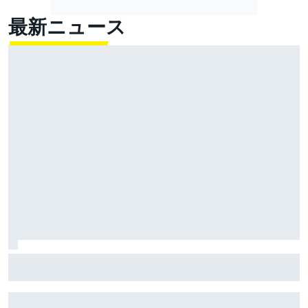
最新ニュース
Moto3イギリス予選｜スコット・オグデン、今季初ポー
ル！ 山中琉聖、Q2直行も12番手中団スタート