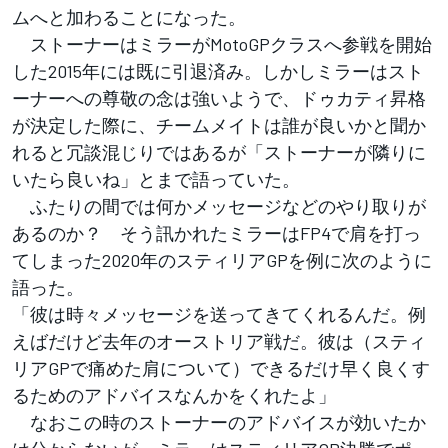
ムへと加わることになった。
ストーナーはミラーがMotoGPクラスへ参戦を開始
した2015年には既に引退済み。しかしミラーはスト
ーナーへの尊敬の念は強いようで、ドゥカティ昇格
が決定した際に、チームメイトは誰が良いかと聞か
れると冗談混じりではあるが「ストーナーが隣りに
いたら良いね」とまで語っていた。
ふたりの間では何かメッセージなどのやり取りが
あるのか？ そう訊かれたミラーはFP4で肩を打っ
てしまった2020年のスティリアGPを例に次のように
語った。
「彼は時々メッセージを送ってきてくれるんだ。例
えばだけど去年のオーストリア戦だ。彼は（スティ
リアGPで痛めた肩について）できるだけ早く良くす
るためのアドバイスなんかをくれたよ」
なおこの時のストーナーのアドバイスが効いたか