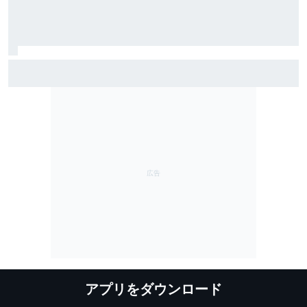
TEAM IMPUL、SF富士で復活のポールポジション＆2位表
彰台。星野一樹監督「オサリバンのスピードとチーム
のポテンシャルを証明できた」
アプリをダウンロード