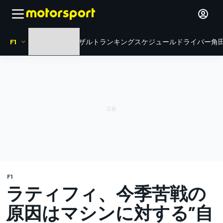
F1
HOME
ニュース
リザルト
ランキング
スケジュール
ドライバー
角田
F1
ラティフィ、今季苦戦の
原因はマシンに対する”自