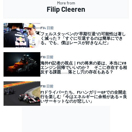
More from
Filip Cleeren
F1
4 日前
フェルスタッペンの”早期引退”の可能性は著し
く減った？「すぐに引退するのは簡単にでき
る。でも、僕はレースが好きなんだ」
F1
6 日前
海外F1記者の視点｜F1の将来の姿は、本当にV8
エンジン回帰でいいのか？ そこに存在する相
反する課題……落とし穴の存在もある？
F1
6 日前
F1ドライバーたち、F1ハンガリーGPでの全開走
行を楽しむ「今はエネルギーに余裕がある＝良
いサーキットなのが悲しい」