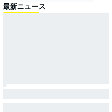
最新ニュース
超高速！ レコード1秒更新の超ラップでベッツェッキ
最速。小椋藍5番手｜MotoGPイギリスGP プラクティス