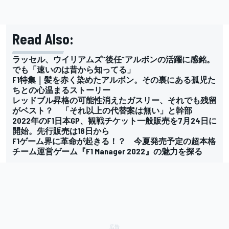
Read Also:
ラッセル、ウイリアムズ”後任”アルボンの活躍に感銘。
でも「速いのは昔から知ってる」
F1特集｜髪を赤く染めたアルボン。その裏にある孤児た
ちとの心温まるストーリー
レッドブル昇格の可能性消えたガスリー、それでも残留
がベスト？ 「それ以上の代替案は無い」と幹部
2022年のF1日本GP、観戦チケット一般販売を7月24日に
開始。先行販売は18日から
F1ゲーム界に革命が起きる！？ 今夏発売予定の超本格
チーム運営ゲーム『F1 Manager 2022』の魅力を探る