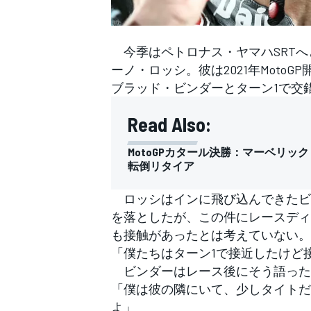
フォーミュラE
今季はペトロナス・ヤマハSRTへ
ーノ・ロッシ。彼は2021年MotoG
ブラッド・ビンダーとターン1で交
Read Also:
MotoGPカタール決勝：マーベリ
転倒リタイア
ロッシはインに飛び込んできたビ
を落としたが、この件にレースディ
も接触があったとは考えていない。
「僕たちはターン1で接近したけど
ビンダーはレース後にそう語った
「僕は彼の隣にいて、少しタイトだ
よ」