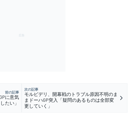
次の記事
前の記事
モルビデリ、開幕戦のトラブル原因不明のま
GPに意気
まドーハGP突入「疑問のあるものは全部変
をしたい」
更していく」