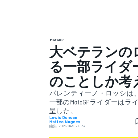
スーパーフォーミュラ
MotoGP
大ベテランの
る一部ライダ
のことしか考
スーパーGT
バレンティーノ・ロッシは、20
一部のMotoGPライダーは
呈した。
Lewis Duncan
Matteo Nugnes
編集:
2021/04/02 6:34