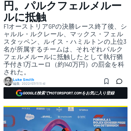
円。パルクフェルメルー
ルに抵触
F1オーストリアGPの決勝レース終了後、シ
ャルル・ルクレール、マックス・フェル
スタッペン、ルイス・ハミルトンの上位3
名が所属するチームは、それぞれパルク
フェルメルールに抵触したとして執行猶
予付き1万ユーロ（約140万円）の罰金を科
された。
Luke Smith
編集:
2022/07/11 11:41
GOOGLE検索でMOTORSPORT.COMをお気に入り登録