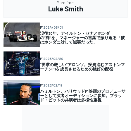
More from
Luke Smith
F1
2024/05/01
没後30年。アイルトン・セナとホンダ
の”絆”を、マネージャーの言葉で振り返る「彼
はホンダに対して誠実だった」
F1
2023/02/20
”要求の厳しい”アロンソ。投資進むアストンマ
ーチンF1を成長させるための絶好の配役
F1
2023/02/19
ハミルトン、ハリウッドF1映画のプロデューサ
ーとして演者オーディションに参加。ブラッ
ド・ピットの共演者は多様性重視