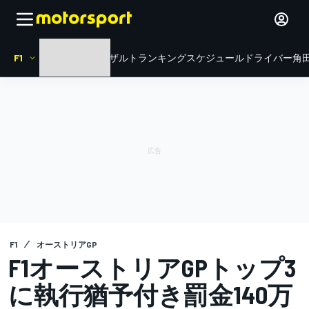
F1
HOME
ニュース
リザルト
ランキング
スケジュール
ドライバー
角田
F1
オーストリアGP
F1オーストリアGPトップ3
に執行猶予付き罰金140万