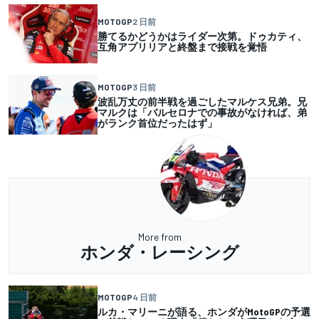
MOTOGP
2 日前
勝てるかどうかはライダー次第。ドゥカティ、
互角アプリリアと終盤まで接戦を覚悟
MOTOGP
3 日前
波乱万丈の前半戦を過ごしたマルケス兄弟。兄
マルクは「バルセロナでの事故がなければ、弟
がランク首位だったはず」
More from
ホンダ・レーシング
MOTOGP
4 日前
ルカ・マリーニが語る、ホンダがMotoGPの予選