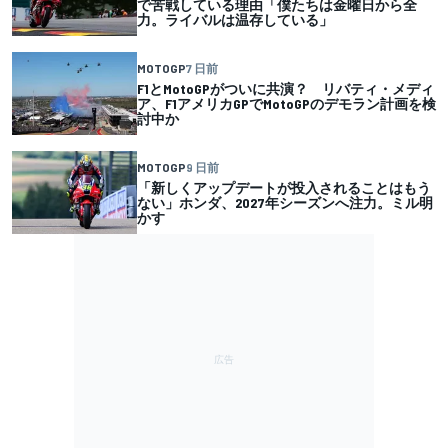
で苦戦している理由「僕たちは金曜日から全
力。ライバルは温存している」
MOTOGP
7 日前
F1とMotoGPがついに共演？ リバティ・メディ
ア、F1アメリカGPでMotoGPのデモラン計画を検
討中か
MOTOGP
9 日前
「新しくアップデートが投入されることはもう
ない」ホンダ、2027年シーズンへ注力。ミル明
かす