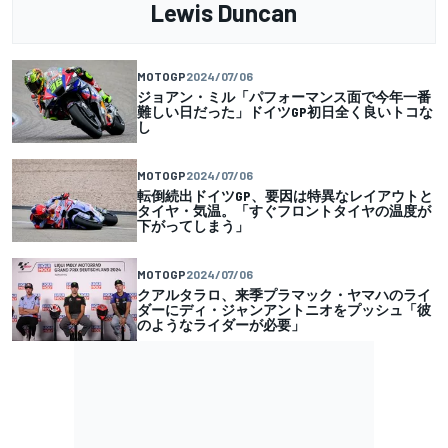
Lewis Duncan
MOTOGP
2024/07/06
ジョアン・ミル「パフォーマンス面で今年一番
難しい日だった」ドイツGP初日全く良いトコな
し
MOTOGP
2024/07/06
転倒続出ドイツGP、要因は特異なレイアウトと
タイヤ・気温。「すぐフロントタイヤの温度が
下がってしまう」
MOTOGP
2024/07/06
クアルタラロ、来季プラマック・ヤマハのライ
ダーにディ・ジャンアントニオをプッシュ「彼
のようなライダーが必要」