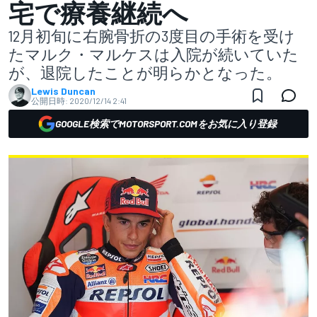
宅で療養継続へ
12月初旬に右腕骨折の3度目の手術を受け
たマルク・マルケスは入院が続いていた
が、退院したことが明らかとなった。
Lewis Duncan
公開日時:
2020/12/14 2:41
GOOGLE検索でMOTORSPORT.COMをお気に入り登録