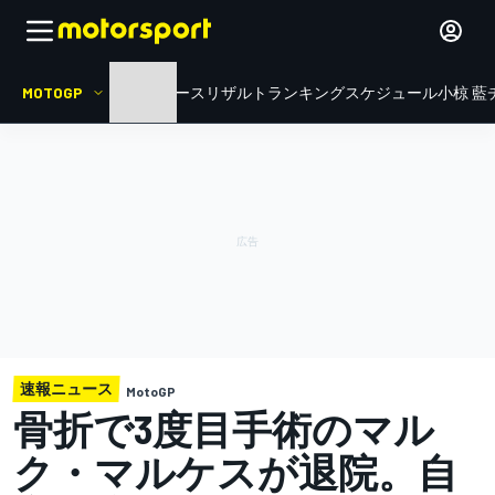
MOTOGP
HOME
ニュース
リザルト
ランキング
スケジュール
小椋 藍
速報ニュース
MotoGP
骨折で3度目手術のマル
ク・マルケスが退院。自