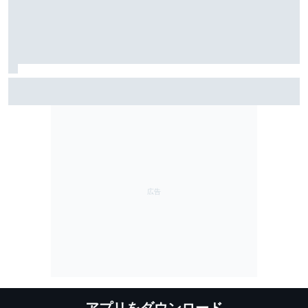
レーシングブルズ代表が語る、フェルナンド・アロン
ソ45歳の凄さ……「今も衰えるところを見せない」
アプリをダウンロード