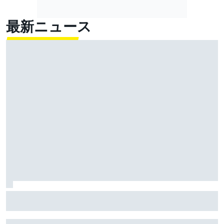
最新ニュース
マルク・マルケス、タイトル争い”本命”のプレッシャー
なし「僕がもう一回タイトルを獲っても何も変わらな
い。ライバルは違う」