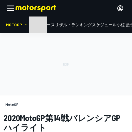
MOTOGP
HOME
ニュース
リザルト
ランキング
スケジュール
小椋 藍
MotoGP
2020MotoGP第14戦バレンシアGP
ハイライト