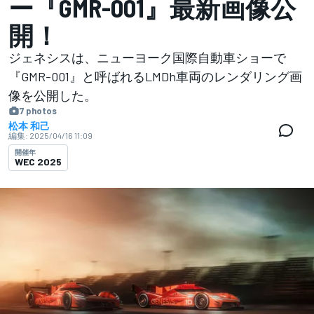
ー『GMR-001』最新画像公
開！
ジェネシスは、ニューヨーク国際自動車ショーで
『GMR-001』と呼ばれるLMDh車両のレンダリング画
像を公開した。
7 photos
松本 和己
編集:
2025/04/16 11:09
開催年
WEC 2025