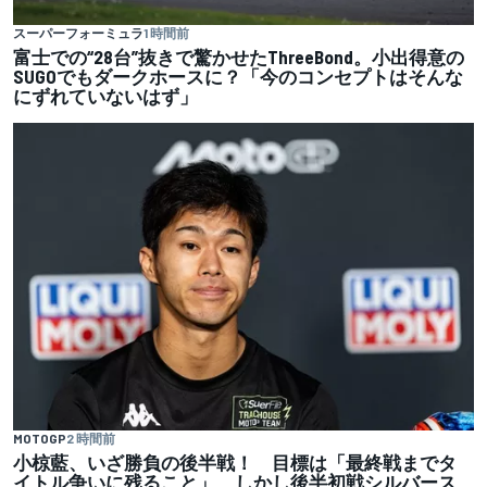
スーパーフォーミュラ
1 時間前
富士での“28台”抜きで驚かせたThreeBond。小出得意の
SUGOでもダークホースに？「今のコンセプトはそんな
にずれていないはず」
MOTOGP
2 時間前
小椋藍、いざ勝負の後半戦！ 目標は「最終戦までタ
イトル争いに残ること」 しかし後半初戦シルバース