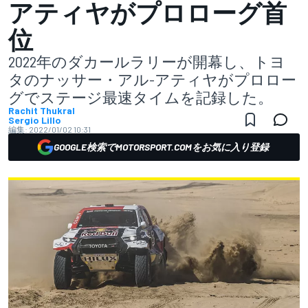
アティヤがプロローグ首
位
2022年のダカールラリーが開幕し、トヨ
タのナッサー・アル-アティヤがプロロー
グでステージ最速タイムを記録した。
Rachit Thukral
Sergio Lillo
編集:
2022/01/02 10:31
GOOGLE検索でMOTORSPORT.COMをお気に入り登録