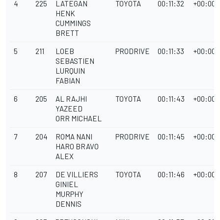
4
225
LATEGAN
TOYOTA
00:11:32
+00:00:
HENK
CUMMINGS
BRETT
5
211
LOEB
PRODRIVE
00:11:33
+00:00:
SEBASTIEN
LURQUIN
FABIAN
6
205
AL RAJHI
TOYOTA
00:11:43
+00:00:
YAZEED
ORR MICHAEL
7
204
ROMA NANI
PRODRIVE
00:11:45
+00:00:
HARO BRAVO
ALEX
8
207
DE VILLIERS
TOYOTA
00:11:46
+00:00:
GINIEL
MURPHY
DENNIS