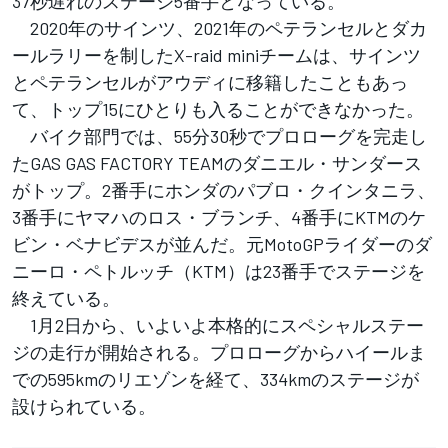
37秒遅れのステージ5番手となっている。
2020年のサインツ、2021年のペテランセルとダカ
ールラリーを制したX-raid miniチームは、サインツ
とペテランセルがアウディに移籍したこともあっ
て、トップ15にひとりも入ることができなかった。
バイク部門では、55分30秒でプロローグを完走し
たGAS GAS FACTORY TEAMのダニエル・サンダース
がトップ。2番手にホンダのパブロ・クインタニラ、
3番手にヤマハのロス・ブランチ、4番手にKTMのケ
ビン・ベナビデスが並んだ。元MotoGPライダーのダ
ニーロ・ペトルッチ（KTM）は23番手でステージを
終えている。
1月2日から、いよいよ本格的にスペシャルステー
ジの走行が開始される。プロローグからハイールま
での595kmのリエゾンを経て、334kmのステージが
設けられている。