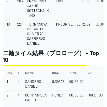
9
203
PRZYGONSKI
MINI
00:11:57
+00:01:
JAKUB
GOTTSCHALK
TIMO
10
221
TERRANOVA
PRODRIVE
00:12:02
+00:01:
ORLANDO
OLIVERAS
CARRERAS
DANIEL
二輪タイム結果（プロローグ） - Top
10
POS.
#.
NAME
BIKE
TIME
GAP
1
4
SANDERS
GASGAS
00:55:30
DANIEL
2
7
QUINTANILLA
HONDA
00:56:30
+00:01:00
PABLO