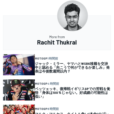
More from
Rachit Thukral
MOTOGP
1 時間前
ジャック・ミラー、ヤマハとWSBK移籍を交渉
中と認める「向こうで何ができるか楽しみ」発
表は今後数週間以内？
MOTOGP
4 時間前
ベッツェッキ、復帰戦イギリスGPでの苦戦を覚
悟「身体は100％じゃない。好成績の可能性は
低い」
MOTOGP
8 時間前
マルク・マルケス、タイトル争い”本命”のプレ