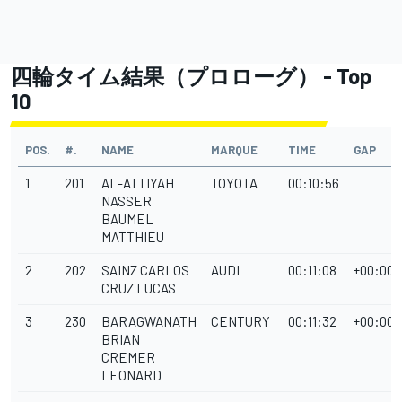
四輪タイム結果（プロローグ） - Top
10
POS.
#.
NAME
MARQUE
TIME
GAP
1
201
AL-ATTIYAH
TOYOTA
00:10:56
NASSER
BAUMEL
MATTHIEU
2
202
SAINZ CARLOS
AUDI
00:11:08
+00:00:
CRUZ LUCAS
3
230
BARAGWANATH
CENTURY
00:11:32
+00:00:
BRIAN
CREMER
LEONARD