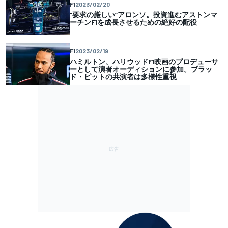
F1
2023/02/20
”要求の厳しい”アロンソ。投資進むアストンマ
ーチンF1を成長させるための絶好の配役
F1
2023/02/19
ハミルトン、ハリウッドF1映画のプロデューサ
ーとして演者オーディションに参加。ブラッ
ド・ピットの共演者は多様性重視