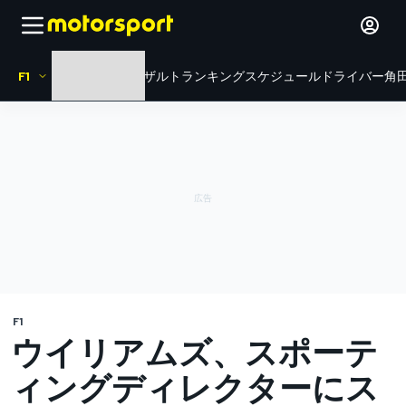
F1
HOME
ニュース
リザルト
ランキング
スケジュール
ドライバー
角田
F1
ウイリアムズ、スポーテ
ィングディレクターにス