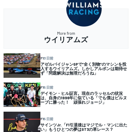
More from
ウイリアムズ
F1
3 日前
アゼルバイジャンGPで”全く別物”のマシンを投
入するウイリアムズ。しかしアルボンは期待せ
ず「問題解決は無理だろうね」
F1
5 日前
デイモン・ヒル証言。現在のラッセルの状況
は、自身の1996年に似ている「でも僕はビルヌ
ーブに勝った！ 頑張れジョージ」
F1
5 日前
サインツJr.「F1引退後はマジでル・マンに出た
い」もうひとつの夢はGT3の草レース？