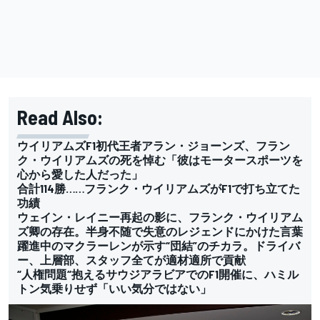
Read Also:
ウイリアムズF1初代王者アラン・ジョーンズ、フラン
ク・ウイリアムズの死を悼む「彼はモータースポーツを
心から愛した人だった」
合計114勝……フランク・ウイリアムズがF1で打ち立てた
功績
ウェイン・レイニー再起の影に、フランク・ウイリアム
ズ卿の存在。半身不随で失意のレジェンドにかけた言葉
躍進中のマクラーレンが示す“団結”のチカラ。ドライバ
ー、上層部、スタッフ全てが適材適所で貢献
“人権問題“抱えるサウジアラビアでのF1開催に、ハミル
トン気乗りせず「いい気分ではない」