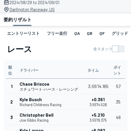
2024/08/29 to 2024/09/01
Darlington Raceway, US
要約
リザルト
エントリーリスト
フリー走行
QA
QB
QF
グリッド
レース
全スタッツ
順
ポイ
ドライバー
タイム
位
ント
Chase Briscoe
1
3:55'14.165
57
スチュワート-ハース・レーシング
Kyle Busch
+0.361
2
35
Richard Childress Racing
3:55'14.526
Christopher Bell
+5.210
3
46
Joe Gibbs Racing
3:55'19.375
Kyle Larson
+6.092