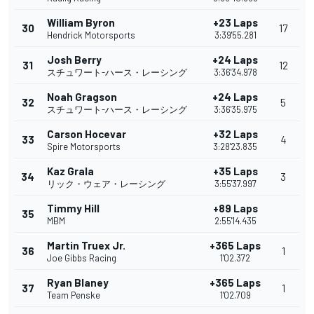
William Byron
+23 Laps
30
17
Hendrick Motorsports
3:39'55.281
Josh Berry
+24 Laps
31
12
スチュワート-ハース・レーシング
3:36'34.978
Noah Gragson
+24 Laps
32
5
スチュワート-ハース・レーシング
3:36'35.975
Carson Hocevar
+32 Laps
33
4
Spire Motorsports
3:28'23.835
Kaz Grala
+35 Laps
34
3
リック・ウェア・レーシング
3:55'37.997
Timmy Hill
+89 Laps
35
MBM
2:55'14.435
Martin Truex Jr.
+365 Laps
36
1
Joe Gibbs Racing
1'02.372
Ryan Blaney
+365 Laps
37
1
Team Penske
1'02.709