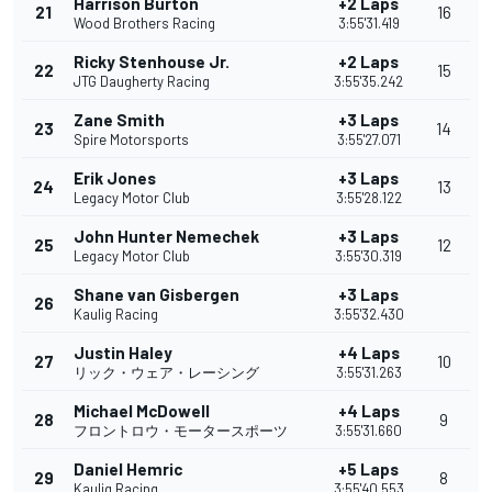
Harrison Burton
+2 Laps
21
16
Wood Brothers Racing
3:55'31.419
Ricky Stenhouse Jr.
+2 Laps
22
15
JTG Daugherty Racing
3:55'35.242
Zane Smith
+3 Laps
23
14
Spire Motorsports
3:55'27.071
Erik Jones
+3 Laps
24
13
Legacy Motor Club
3:55'28.122
John Hunter Nemechek
+3 Laps
25
12
Legacy Motor Club
3:55'30.319
Shane van Gisbergen
+3 Laps
26
Kaulig Racing
3:55'32.430
Justin Haley
+4 Laps
27
10
リック・ウェア・レーシング
3:55'31.263
Michael McDowell
+4 Laps
28
9
フロントロウ・モータースポーツ
3:55'31.660
Daniel Hemric
+5 Laps
29
8
Kaulig Racing
3:55'40.553