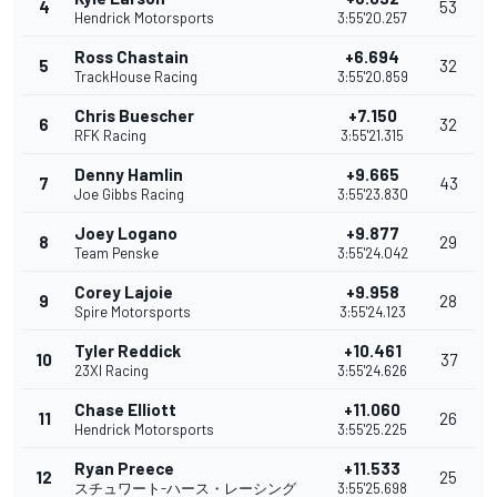
4
53
Hendrick Motorsports
3:55'20.257
Ross Chastain
+6.694
5
32
TrackHouse Racing
3:55'20.859
Chris Buescher
+7.150
6
32
RFK Racing
3:55'21.315
Denny Hamlin
+9.665
7
43
Joe Gibbs Racing
3:55'23.830
Joey Logano
+9.877
8
29
Team Penske
3:55'24.042
Corey Lajoie
+9.958
9
28
Spire Motorsports
3:55'24.123
Tyler Reddick
+10.461
10
37
23XI Racing
3:55'24.626
Chase Elliott
+11.060
11
26
Hendrick Motorsports
3:55'25.225
Ryan Preece
+11.533
12
25
スチュワート-ハース・レーシング
3:55'25.698