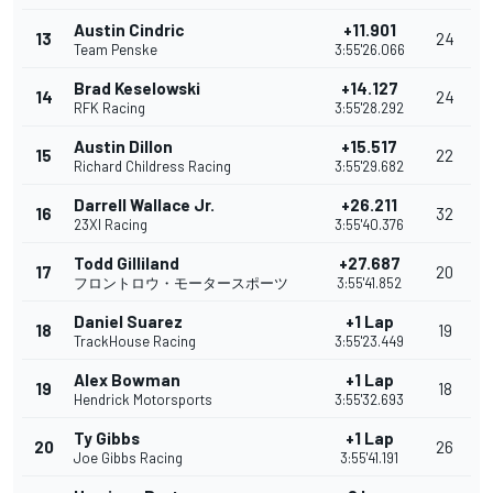
Austin Cindric
+11.901
13
24
Team Penske
3:55'26.066
Brad Keselowski
+14.127
14
24
RFK Racing
3:55'28.292
Austin Dillon
+15.517
15
22
Richard Childress Racing
3:55'29.682
Darrell Wallace Jr.
+26.211
16
32
23XI Racing
3:55'40.376
Todd Gilliland
+27.687
17
20
フロントロウ・モータースポーツ
3:55'41.852
Daniel Suarez
+1 Lap
18
19
TrackHouse Racing
3:55'23.449
Alex Bowman
+1 Lap
19
18
Hendrick Motorsports
3:55'32.693
Ty Gibbs
+1 Lap
20
26
Joe Gibbs Racing
3:55'41.191