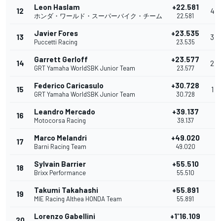
Leon Haslam
+22.581
12
4
ホンダ・ワールド・スーパーバイク・チーム
22.581
Javier Fores
+23.535
13
3
Puccetti Racing
23.535
Garrett Gerloff
+23.577
14
2
GRT Yamaha WorldSBK Junior Team
23.577
Federico Caricasulo
+30.728
15
1
GRT Yamaha WorldSBK Junior Team
30.728
Leandro Mercado
+39.137
16
Motocorsa Racing
39.137
Marco Melandri
+49.020
17
Barni Racing Team
49.020
Sylvain Barrier
+55.510
18
Brixx Performance
55.510
Takumi Takahashi
+55.891
19
MIE Racing Althea HONDA Team
55.891
Lorenzo Gabellini
+1'16.109
20