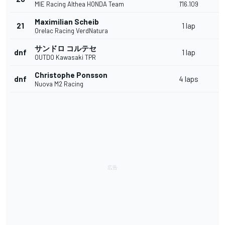
MIE Racing Althea HONDA Team
1'16.109
Maximilian Scheib
21
1 lap
Orelac Racing VerdNatura
サンドロ コルテセ
dnf
1 lap
OUTDO Kawasaki TPR
Christophe Ponsson
dnf
4 laps
Nuova M2 Racing