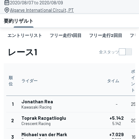
2020/08/07 to 2020/08/09
Algarve International Circuit, PT
要約
リザルト
エントリーリスト
フリー走行1回目
フリー走行2回目
フリ
レース1
全スタッツ
ポ
順
イ
ライダー
タイム
位
ン
ト
Jonathan Rea
1
-
25
Kawasaki Racing
Toprak Razgatlioglu
+5.142
2
20
Crescent Racing
5.142
Michael van der Mark
+7.029
3
16