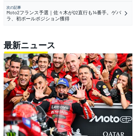
次の記事
Moto2フランス予選｜佐々木がQ2直行も14番手。ゲバ
ラ、初ポールポジション獲得
最新ニュース