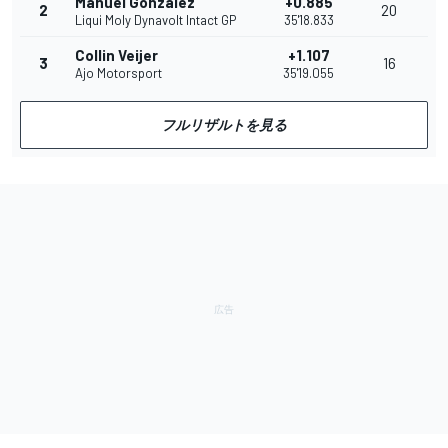
Manuel Gonzalez
+0.885
2
20
Liqui Moly Dynavolt Intact GP
35'18.833
Collin Veijer
+1.107
3
16
Ajo Motorsport
35'19.055
フルリザルトを見る