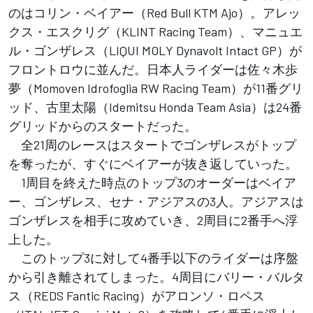
のはコリン・ベイアー（Red Bull KTM Ajo）。アレッ
クス・エスクリグ（KLINT Racing Team）、マニュエ
ル・ゴンザレス（LIQUI MOLY Dynavolt Intact GP）が
フロントロウに並んだ。日本人ライダーは佐々木歩
夢（Momoven Idrofoglia RW Racing Team）が11番グリ
ッド、古里太陽（Idemitsu Honda Team Asia）は24番
グリッドからのスタートだった。
全21周のレースはスタートでゴンザレスがトップ
を奪ったが、すぐにベイアーが抜き返していった。
1周目を終えた時点のトップ3のオーダーはベイア
ー、ゴンザレス、セナ・アジアスの3人。アジアスは
ゴンザレスを相手に攻めていき、2周目に2番手へ浮
上した。
このトップ3に対して4番手以下のライダーは序盤
から引き離されてしまった。4周目にバリー・バルタ
ス（REDS Fantic Racing）がアロンソ・ロペス