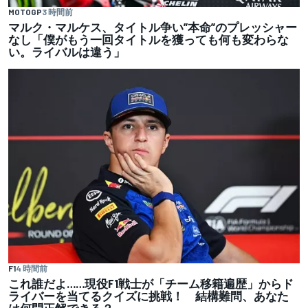
MOTOGP
3 時間前
マルク・マルケス、タイトル争い”本命”のプレッシャー
なし「僕がもう一回タイトルを獲っても何も変わらな
い。ライバルは違う」
F1
4 時間前
これ誰だよ……現役F1戦士が「チーム移籍遍歴」からド
ライバーを当てるクイズに挑戦！ 結構難問、あなた
は何問正解できる？