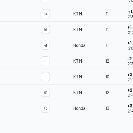
2'1
+1
KTM
11
84
2'1
+1
KTM
11
16
2'1
+1
Honda
11
41
2'1
+2
KTM
12
65
2'1
+2
KTM
10
9
2'1
+2
KTM
12
81
2'1
+3
Honda
13
76
2'1