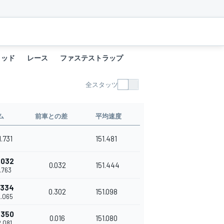
リッド
レース
ファステストラップ
全スタッツ
ム
前車との差
平均速度
1.731
151.481
.032
0.032
151.444
1.763
.334
0.302
151.098
2.065
.350
0.016
151.080
2.081