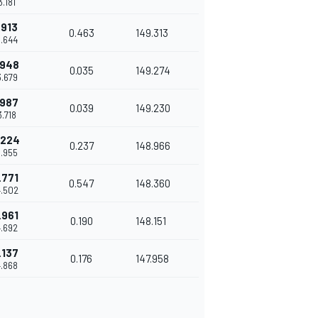
3.181
.913
0.463
149.313
3.644
.948
0.035
149.274
3.679
.987
0.039
149.230
3.718
.224
0.237
148.966
3.955
.771
0.547
148.360
4.502
.961
0.190
148.151
4.692
.137
0.176
147.958
4.868