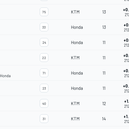
+0
KTM
13
75
2'1
+0
Honda
13
33
2'1
+0
Honda
11
24
2'1
+0
KTM
11
22
2'1
+0
Honda
11
71
 Honda
2'1
+0
Honda
11
23
2'1
+1
KTM
12
40
2'1
+1
KTM
14
31
2'1