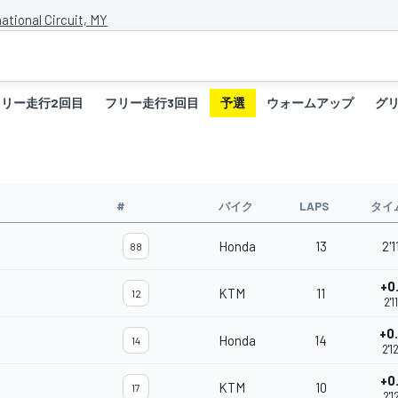
ational Circuit, MY
フリー走行2回目
フリー走行3回目
予選
ウォームアップ
グ
#
バイク
LAPS
タイ
Honda
13
2'1
88
+0
KTM
11
12
2'1
+0
Honda
14
14
2'1
+0
KTM
10
17
2'1