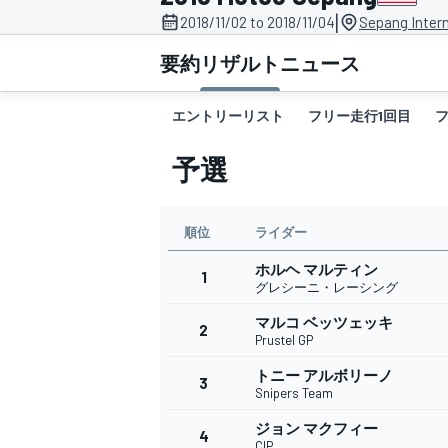
|
2018/11/02 to 2018/11/04
Sepang Intern
スーパーフォーミュラ
要約
リザルト
ニュース
エントリーリスト
フリー走行1回目
予選
順位
ライダー
ホルヘ マルティン
スーパーGT
1
グレシーニ・レーシング
マルコ ベッツェッキ
2
Prustel GP
トニー アルボリーノ
3
Snipers Team
ジョン マクフィー
4
CIP