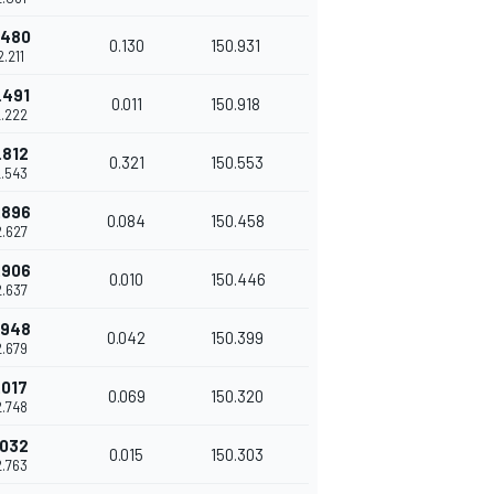
.480
0.130
150.931
2.211
.491
0.011
150.918
2.222
.812
0.321
150.553
2.543
.896
0.084
150.458
2.627
.906
0.010
150.446
2.637
.948
0.042
150.399
2.679
.017
0.069
150.320
2.748
.032
0.015
150.303
2.763