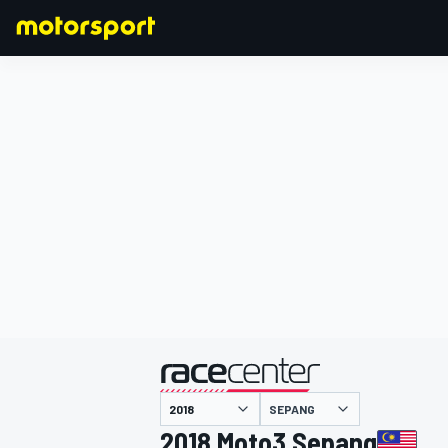
F1
MOTOGP
主催
SEPANG
2018 Moto3 Sepang