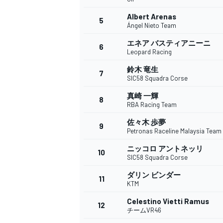
Albert Arenas
5
Ángel Nieto Team
エネア バスティアニーニ
6
WEC
Leopard Racing
鈴木 竜生
7
SIC58 Squadra Corse
真崎 一輝
8
RBA Racing Team
佐々木 歩夢
9
Petronas Raceline Malaysia Team
ニッコロ アントネッリ
10
SIC58 Squadra Corse
ダリン ビンダー
11
KTM
Celestino Vietti Ramus
12
チームVR46