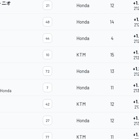
トニオ
+1
Honda
12
21
2'1
+1
Honda
14
48
2'1
+1
Honda
4
44
2'1
+1
KTM
15
10
2'1
+1
Honda
13
72
2'1
+1
Honda
11
7
 Honda
2'1
+1
KTM
12
42
2'1
+1
Honda
12
27
2'1
+1
KTM
11
77