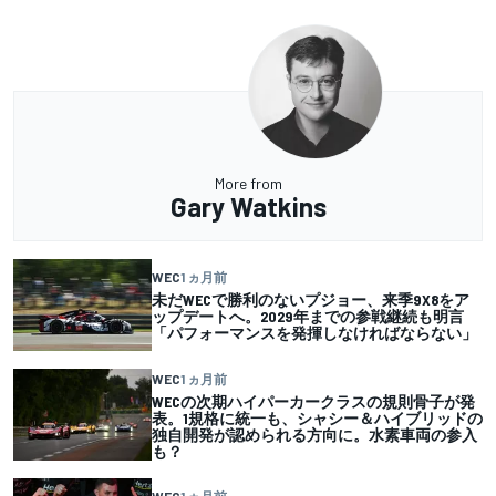
More from
Gary Watkins
WEC
1 ヵ月前
未だWECで勝利のないプジョー、来季9X8をア
ップデートへ。2029年までの参戦継続も明言
「パフォーマンスを発揮しなければならない」
WEC
1 ヵ月前
WECの次期ハイパーカークラスの規則骨子が発
表。1規格に統一も、シャシー＆ハイブリッドの
独自開発が認められる方向に。水素車両の参入
も？