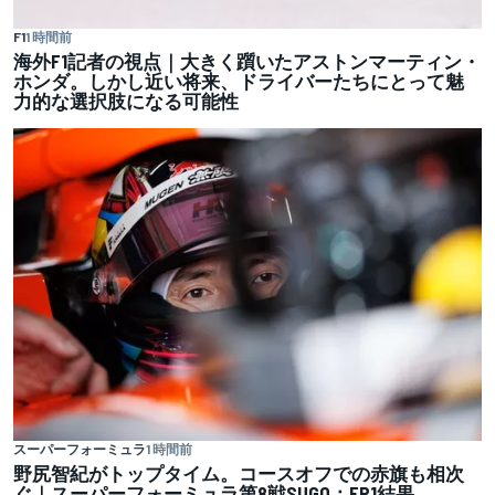
F1
1 時間前
海外F1記者の視点｜大きく躓いたアストンマーティン・
ホンダ。しかし近い将来、ドライバーたちにとって魅
力的な選択肢になる可能性
スーパーフォーミュラ
1 時間前
野尻智紀がトップタイム。コースオフでの赤旗も相次
ぐ｜スーパーフォーミュラ第8戦SUGO：FP1結果