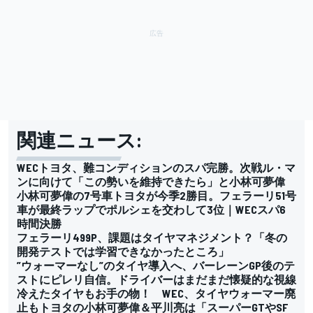
関連ニュース:
WECトヨタ、難コンディションのスパ完勝。次戦ル・マ
ンに向けて「この勢いを維持できたら」と小林可夢偉
小林可夢偉の7号車トヨタが今季2勝目。フェラーリ51号
車が最終ラップでポルシェを交わして3位｜WECスパ6
時間決勝
フェラーリ499P、課題はタイヤマネジメント？「冬の
開発テストでは学習できなかったところ」
”ウォーマーなし”のタイヤ導入へ、バーレーンGP後のテ
ストにピレリ自信。ドライバーはまだまだ懐疑的な視線
冷えたタイヤもお手の物！ WEC、タイヤウォーマー廃
止もトヨタの小林可夢偉＆平川亮は「スーパーGTやSF