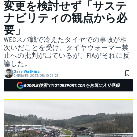
変更を検討せず「サステ
ナビリティの観点から必
要」
WECスパ戦で冷えたタイヤでの事故が相
次いだことを受け、タイヤウォーマー禁
止への批判が出ているが、FIAがそれに反
論した。
Gary Watkins
公開日時:
2023/05/10 23:21
GOOGLE検索でMOTORSPORT.COMをお気に入り登録