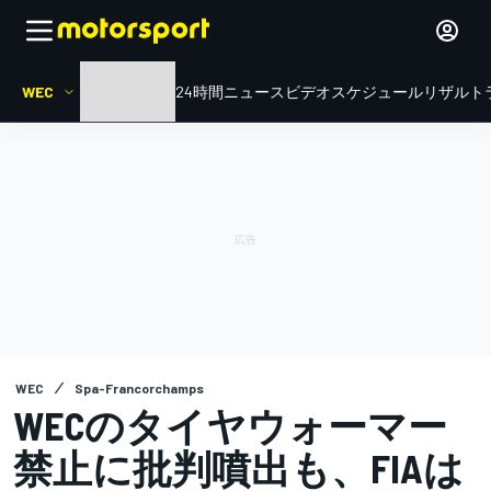
WEC
HOME
ル・マン24時間
ニュース
ビデオ
スケジュール
リザルト
WEC
Spa-Francorchamps
WECのタイヤウォーマー
禁止に批判噴出も、FIAは