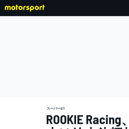
F1
MOTOGP
スーパーGT
ROOKIE Rac