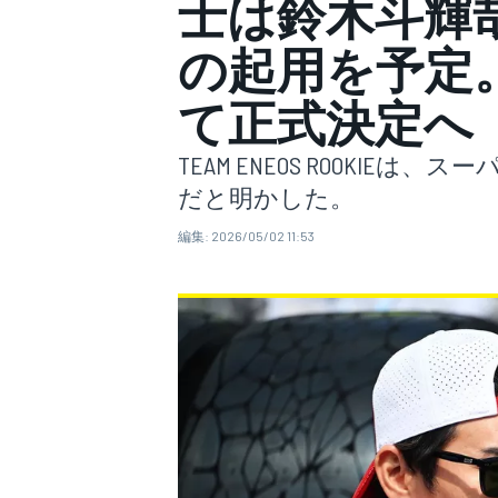
士は鈴木斗輝
の起用を予定
スーパーフォーミュラ
て正式決定へ
TEAM ENEOS ROOKIE
だと明かした。
編集:
2026/05/02 11:53
スーパーGT