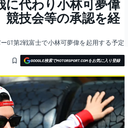
哉に代わり小林可夢偉
。競技会等の承認を経
は、スーパーGT第2戦富士で小林可夢偉を起用する予定
GOOGLE検索でMOTORSPORT.COMをお気に入り登録