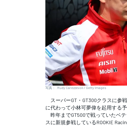
WEC
写真：: Rudy Carezzevoli / Getty Images
スーパーGT・GT300クラスに参戦する
に代わって小林可夢偉を起用する予
昨年までGT500で戦っていたベテ
スに新規参戦しているROOKIE R