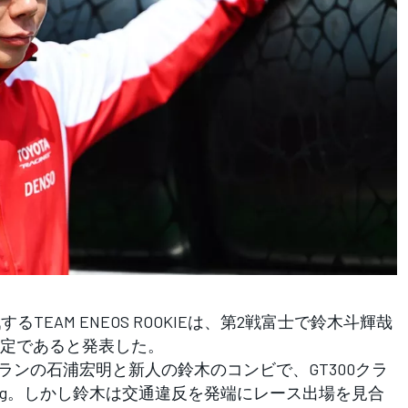
TEAM ENEOS ROOKIEは、第2戦富士で鈴木斗輝哉
定であると発表した。
ランの石浦宏明と新人の鈴木のコンビで、GT300クラ
acing。しかし鈴木は交通違反を発端にレース出場を見合