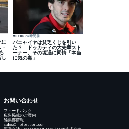
MOTOGP
3 時間前
化に
バニャイヤは貧乏くじを引い
ス・
た？ ドゥカティの大先輩スト
も
ーナー、その境遇に同情「本当
指し
に気の毒」
お問い合わせ
フィードバック
広告掲載のご案内
編集部情報
sales@motorsport.com
運営会社：
motorsport.com
Japan株式会社