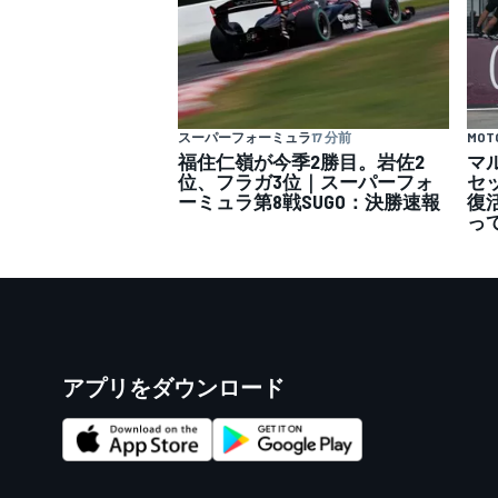
スーパーフォーミュラ
17 分前
MOT
福住仁嶺が今季2勝目。岩佐2
マ
位、フラガ3位｜スーパーフォ
セ
ーミュラ第8戦SUGO：決勝速報
復
っ
アプリをダウンロード