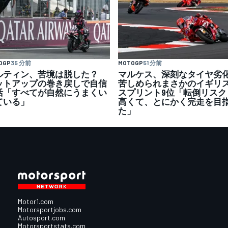
OGP
35 分前
MOTOGP
51 分前
ルティン、苦境は脱した？
マルケス、深刻なタイヤ劣
ットアップの巻き戻しで自信
苦しめられまさかのイギリ
活「すべてが自然にうまくい
スプリント9位「転倒リスク
ている」
高くて、とにかく完走を目
た」
Motor1.com
Motorsportjobs.com
Autosport.com
Motorsportstats.com