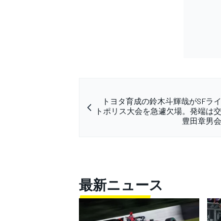
トヨタ育成の鈴木斗輝哉がSFラ
トポリス大会を急遽欠場。発端は
豊田章男
最新ニュース
すべてのカテゴリー