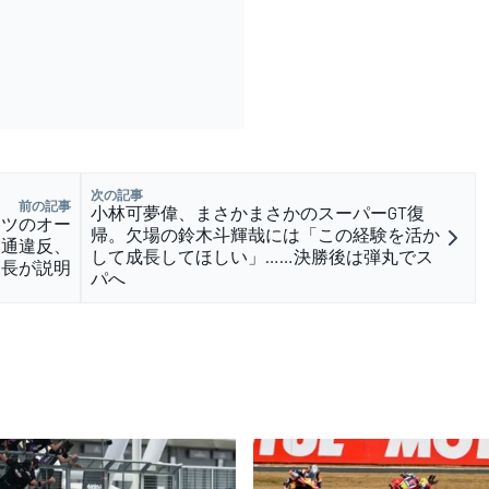
次の記事
前の記事
小林可夢偉、まさかまさかのスーパーGT復
イツのオー
帰。欠場の鈴木斗輝哉には「この経験を活か
交通違反、
して成長してほしい」……決勝後は弾丸でス
会長が説明
パへ