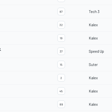
Tech 3
87
Kalex
32
Kalex
19
ス
Speed Up
37
Suter
15
Kalex
2
Kalex
45
Kalex
89