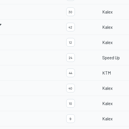
Kalex
30
ヤ
Kalex
42
Kalex
12
Speed Up
24
KTM
44
Kalex
40
Kalex
10
Kalex
9