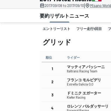
|
2017/09/08 to 2017/09/10
Misano World 
スーパーフォーミュラ
要約
リザルト
ニュース
エントリーリスト
フリー走行1回目
グリッド
順位
ライダー
マッティア パッシーニ
スーパーGT
1
Italtrans Racing Team
フランコ モルビデリ
2
Estrella Galicia 0,0
ドミニク エガーター
3
Kiefer Racing
ロレンソ バルダッサーリ
4
Forward Racing