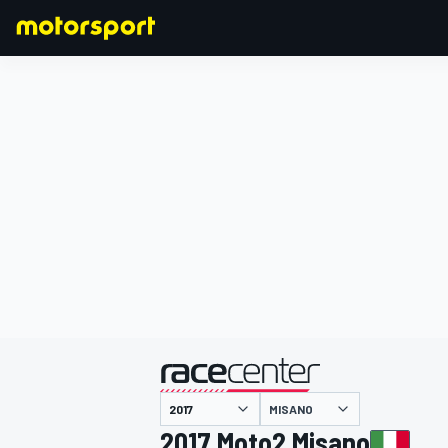
F1
MOTOGP
主催
MISANO
2017 Moto2 Misano