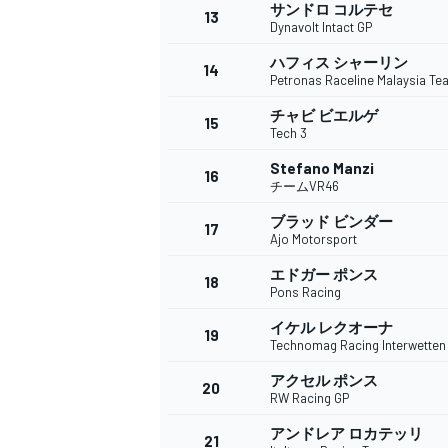
フォーミュラE
サンドロ コルテセ
13
Dynavolt Intact GP
ハフィス シャーリン
14
Petronas Raceline Malaysia T
チャビ ビエルゲ
15
Tech 3
Stefano Manzi
16
チームVR46
ブラッド ビンダー
17
Ajo Motorsport
エドガー ポンス
18
Pons Racing
イケル レクオーナ
19
Technomag Racing Interwetten
アクセル ポンス
20
RW Racing GP
アンドレア ロカテッリ
21