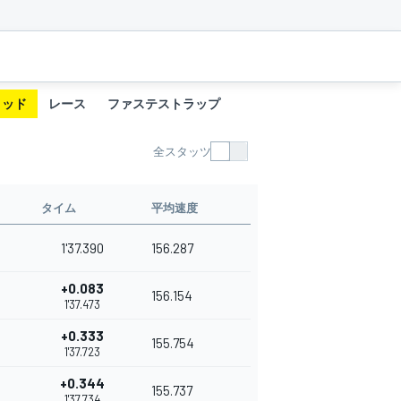
リッド
レース
ファステストラップ
全スタッツ
タイム
平均速度
1'37.390
156.287
+0.083
156.154
1'37.473
+0.333
155.754
1'37.723
+0.344
155.737
1'37.734