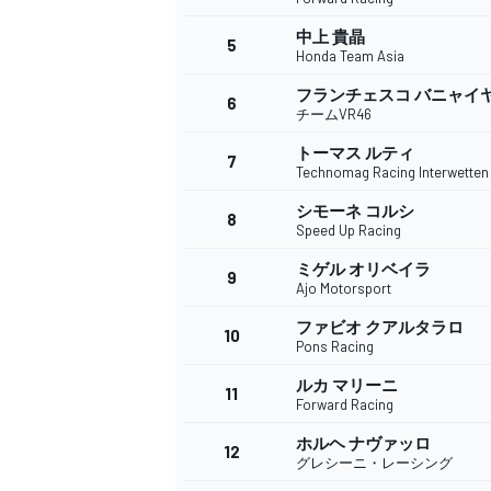
中上 貴晶
5
Honda Team Asia
フランチェスコ バニャイ
6
WEC
チームVR46
トーマス ルティ
7
Technomag Racing Interwetten
シモーネ コルシ
8
Speed Up Racing
ミゲル オリベイラ
9
Ajo Motorsport
ファビオ クアルタラロ
10
Pons Racing
ルカ マリーニ
11
Forward Racing
ホルヘ ナヴァッロ
12
グレシーニ・レーシング