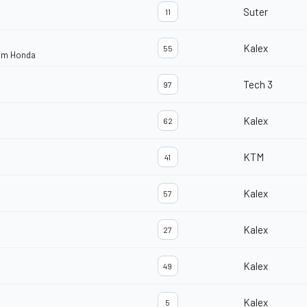
Suter
11
Kalex
55
eam Honda
Tech 3
97
Kalex
62
KTM
41
Kalex
57
Kalex
27
Kalex
49
Kalex
5