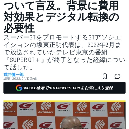
ついて言及。背景に費用
対効果とデジタル転換の
必要性
スーパーGTをプロモートするGTアソシエ
イションの坂東正明代表は、2022年3月ま
で放送されていたテレビ東京の番組
『SUPER GT＋』が終了となった経緯につい
て話した。
戎井健一郎
編集:
2022/04/17 3:46
GOOGLE検索でMOTORSPORT.COMをお気に入り登録