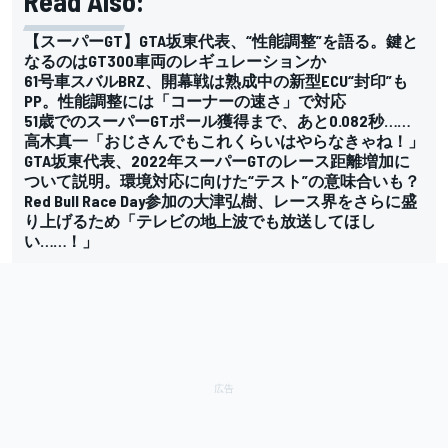
Read Also:
【スーパーGT】GTA坂東代表、“性能調整”を語る。鍵と
なるのはGT300車両のレギュレーションか
61号車スバルBRZ、開幕戦は熟成中の新型ECU“封印”も
PP。性能調整には「コーナーの速さ」で対応
51歳でのスーパーGTポール獲得まで、あと0.082秒……
高木真一「おじさんでもこれくらいはやらなきゃね！」
GTA坂東代表、2022年スーパーGTのレース距離増加に
ついて説明。環境対応に向けた“テスト”の意味合いも？
Red Bull Race Day参加の大津弘樹、レース界をさらに盛
り上げるため「テレビの地上波でも放送してほし
い……！」